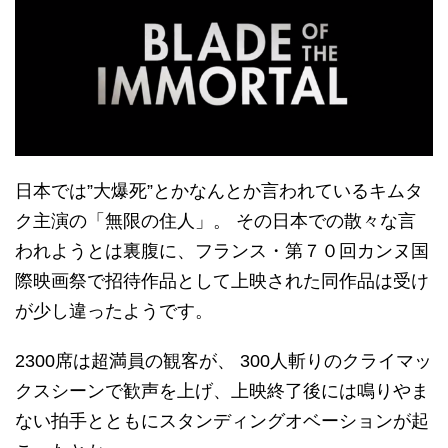
日本では”大爆死”とかなんとか言われているキムタ
ク主演の「無限の住人」。 その日本での散々な言
われようとは裏腹に、フランス・第７０回カンヌ国
際映画祭で招待作品として上映された同作品は受け
が少し違ったようです。
2300席は超満員の観客が、 300人斬りのクライマッ
クスシーンで歓声を上げ、上映終了後には鳴りやま
ない拍手とともにスタンディングオベーションが起