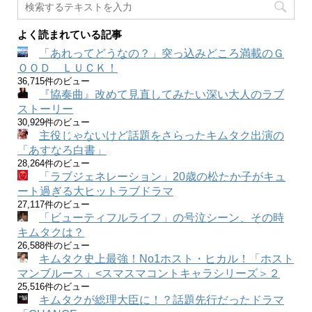
よく読まれている記事
「あれってどうなの？」突っ込みどころ満載のＧ
ＯＯＤ ＬＵＣＫ！
36,715件のビュー
『協奏曲』改めて見直してみたい深い大人のラブ
ストーリー
30,929件のビュー
主役じゃないけど話題をさらったキムタク出演の
「あすなろ白書」
28,264件のビュー
「ラブジェネレーション」20歳の松たか子がキュ
ート過ぎる大ヒットラブドラマ
27,117件のビュー
「ビューティフルライフ」の号泣シーン、その時
キムタクは？
26,588件のビュー
キムタク史上最強！No1ホスト・ヒカル！「ホスト
マンブルース」<スマスマコントキャラシリーズ＞２
25,516件のビュー
キムタクが総理大臣に！？話題先行だったドラマ