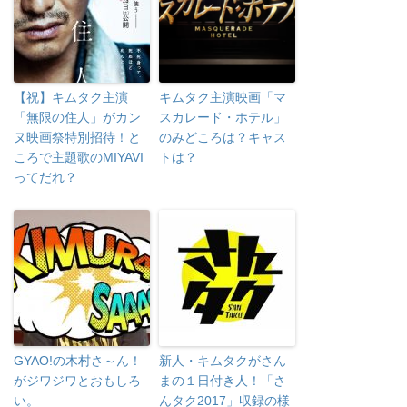
【祝】キムタク主演
キムタク主演映画「マ
「無限の住人」がカン
スカレード・ホテル」
ヌ映画祭特別招待！と
のみどころは？キャス
ころで主題歌のMIYAVI
トは？
ってだれ？
GYAO!の木村さ～ん！
新人・キムタクがさん
がジワジワとおもしろ
まの１日付き人！「さ
い。
んタク2017」収録の様