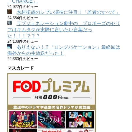
「CHANGE」
24,922件のビュー
木村拓哉のシブい演技に注目！「若者のすべて」
24,354件のビュー
ラブジェネレーション劇中の プロポーズのセリ
フはキムタクが実際に言いたい言葉だっ
た！！！？？？
24,108件のビュー
ありえない！？「ロングバケーション」最終回は
海外からの生放送だった！
22,360件のビュー
マスカレード