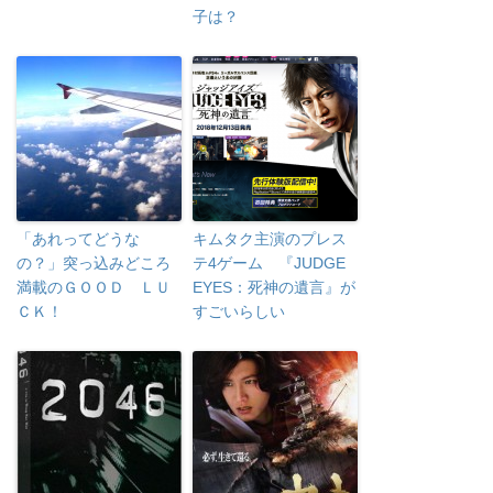
子は？
「あれってどうな
キムタク主演のプレス
の？」突っ込みどころ
テ4ゲーム 『JUDGE
満載のＧＯＯＤ ＬＵ
EYES：死神の遺言』が
ＣＫ！
すごいらしい