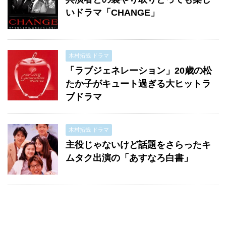
いドラマ「CHANGE」
木村拓哉 ドラマ
「ラブジェネレーション」20歳の松
たか子がキュート過ぎる大ヒットラ
ブドラマ
木村拓哉 ドラマ
主役じゃないけど話題をさらったキ
ムタク出演の「あすなろ白書」