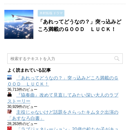
木村拓哉 ドラマ
「あれってどうなの？」突っ込みど
ころ満載のＧＯＯＤ ＬＵＣＫ！
よく読まれている記事
「あれってどうなの？」突っ込みどころ満載のＧ
ＯＯＤ ＬＵＣＫ！
36,713件のビュー
『協奏曲』改めて見直してみたい深い大人のラブ
ストーリー
30,929件のビュー
主役じゃないけど話題をさらったキムタク出演の
「あすなろ白書」
28,263件のビュー
「ラブジェネレーション」20歳の松たか子がキュ