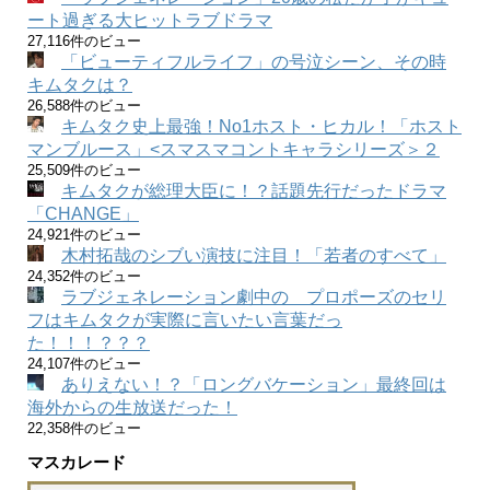
ート過ぎる大ヒットラブドラマ
27,116件のビュー
「ビューティフルライフ」の号泣シーン、その時
キムタクは？
26,588件のビュー
キムタク史上最強！No1ホスト・ヒカル！「ホスト
マンブルース」<スマスマコントキャラシリーズ＞２
25,509件のビュー
キムタクが総理大臣に！？話題先行だったドラマ
「CHANGE」
24,921件のビュー
木村拓哉のシブい演技に注目！「若者のすべて」
24,352件のビュー
ラブジェネレーション劇中の プロポーズのセリ
フはキムタクが実際に言いたい言葉だっ
た！！！？？？
24,107件のビュー
ありえない！？「ロングバケーション」最終回は
海外からの生放送だった！
22,358件のビュー
マスカレード