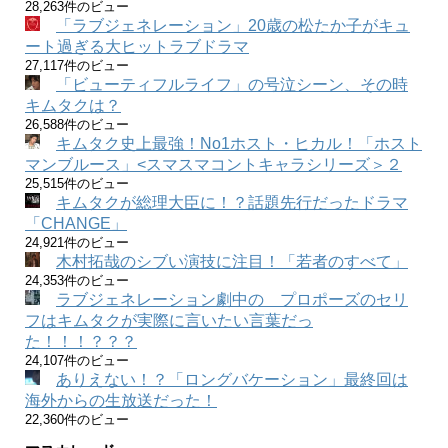
28,263件のビュー
「ラブジェネレーション」20歳の松たか子がキュ
ート過ぎる大ヒットラブドラマ
27,117件のビュー
「ビューティフルライフ」の号泣シーン、その時
キムタクは？
26,588件のビュー
キムタク史上最強！No1ホスト・ヒカル！「ホスト
マンブルース」<スマスマコントキャラシリーズ＞２
25,515件のビュー
キムタクが総理大臣に！？話題先行だったドラマ
「CHANGE」
24,921件のビュー
木村拓哉のシブい演技に注目！「若者のすべて」
24,353件のビュー
ラブジェネレーション劇中の プロポーズのセリ
フはキムタクが実際に言いたい言葉だっ
た！！！？？？
24,107件のビュー
ありえない！？「ロングバケーション」最終回は
海外からの生放送だった！
22,360件のビュー