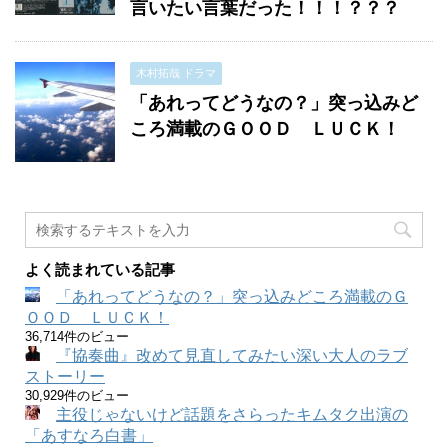
言いたい言葉だった！！！？？？
木村拓哉 ドラマ
「あれってどうなの？」突っ込みど
ころ満載のＧＯＯＤ ＬＵＣＫ！
よく読まれている記事
「あれってどうなの？」突っ込みどころ満載のＧ
ＯＯＤ ＬＵＣＫ！
36,714件のビュー
『協奏曲』改めて見直してみたい深い大人のラブ
ストーリー
30,929件のビュー
主役じゃないけど話題をさらったキムタク出演の
「あすなろ白書」