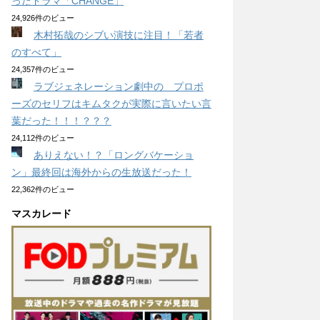
ったドラマ「CHANGE」
24,926件のビュー
木村拓哉のシブい演技に注目！「若者
のすべて」
24,357件のビュー
ラブジェネレーション劇中の プロポ
ーズのセリフはキムタクが実際に言いたい言
葉だった！！！？？？
24,112件のビュー
ありえない！？「ロングバケーショ
ン」最終回は海外からの生放送だった！
22,362件のビュー
マスカレード