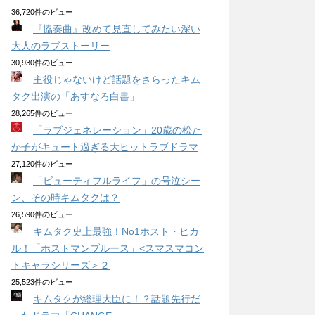
36,720件のビュー
『協奏曲』改めて見直してみたい深い
大人のラブストーリー
30,930件のビュー
主役じゃないけど話題をさらったキム
タク出演の「あすなろ白書」
28,265件のビュー
「ラブジェネレーション」20歳の松た
か子がキュート過ぎる大ヒットラブドラマ
27,120件のビュー
「ビューティフルライフ」の号泣シー
ン、その時キムタクは？
26,590件のビュー
キムタク史上最強！No1ホスト・ヒカ
ル！「ホストマンブルース」<スマスマコン
トキャラシリーズ＞２
25,523件のビュー
キムタクが総理大臣に！？話題先行だ