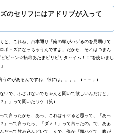
ーズのセリフにはアドリブが入って
くと、これね、台本通り「俺の頭がハゲるのを見届けて
ロポ－ズになっちゃうんですよ。だから、それはつまん
ピピピ～ン☆拓哉あたまピリピリタ～イム！！”を使いまし
・」
て言うのがあるんですね、彼には。。。。（－－；）
ないで、ふざけないでちゃんと聞いて欲しいんだけど』
？』」って聞いたワケ（笑）
って言ったから、あっ、これはイケると思って、『あっ
？』って言ったら、『ダメ！』って言ったの。で、あぁ
んだって飲み込んどいて、んで、俺が『頭ハゲて、腹が