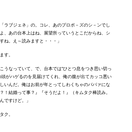
「ラブジェネ」の。コレ、あのプロポ－ズのシ－ンでし
よ、あの台本上はね、展望所っていうとこだからね、シ
すね。え～読みますと・・・」
ます。
こうなっていて、で、台本では“ひとつ息をつき思い切っ
の頭がハゲるのを見届けてくれ、俺の腹が出てカッコ悪い
しいんだ。俺はお前が年とってしわくちゃのババァにな
？！結婚って事？』『そうだよ！』（キムタク棒読み。
んですけど。」
タク。