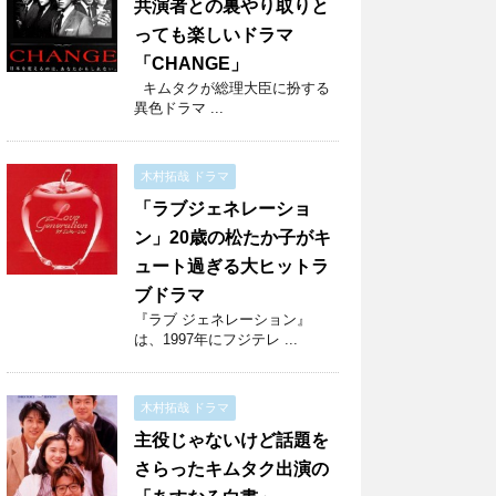
共演者との裏やり取りと
っても楽しいドラマ
「CHANGE」
キムタクが総理大臣に扮する
異色ドラマ ...
木村拓哉 ドラマ
「ラブジェネレーショ
ン」20歳の松たか子がキ
ュート過ぎる大ヒットラ
ブドラマ
『ラブ ジェネレーション』
は、1997年にフジテレ ...
木村拓哉 ドラマ
主役じゃないけど話題を
さらったキムタク出演の