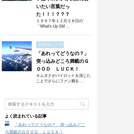
いたい言葉だっ
た！！！？？？
１９９７年１２月２８日の
「What's Up SM ...
木村拓哉 ドラマ
「あれってどうなの？」
突っ込みどころ満載のＧ
ＯＯＤ ＬＵＣＫ！
キムタクがパイロットを演じた
ことでさらにファン層を ...
よく読まれている記事
「あれってどうなの？」突っ込みどこ
ろ満載のＧＯＯＤ ＬＵＣＫ！