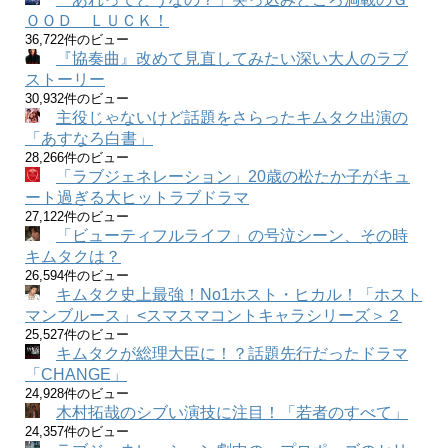
ＯＯＤ ＬＵＣＫ！
36,722件のビュー
『協奏曲』改めて見直してみたい深い大人のラブ
ストーリー
30,932件のビュー
主役じゃないけど話題をさらったキムタク出演の
「あすなろ白書」
28,266件のビュー
「ラブジェネレーション」20歳の松たか子がキュ
ート過ぎる大ヒットラブドラマ
27,122件のビュー
「ビューティフルライフ」の号泣シーン、その時
キムタクは？
26,594件のビュー
キムタク史上最強！No1ホスト・ヒカル！「ホスト
マンブルース」<スマスマコントキャラシリーズ＞２
25,527件のビュー
キムタクが総理大臣に！？話題先行だったドラマ
「CHANGE」
24,928件のビュー
木村拓哉のシブい演技に注目！「若者のすべて」
24,357件のビュー