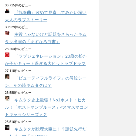
36,715件のビュー
『協奏曲』改めて見直してみたい深い
大人のラブストーリー
30,929件のビュー
主役じゃないけど話題をさらったキム
タク出演の「あすなろ白書」
28,264件のビュー
「ラブジェネレーション」20歳の松た
か子がキュート過ぎる大ヒットラブドラマ
27,118件のビュー
「ビューティフルライフ」の号泣シー
ン、その時キムタクは？
26,588件のビュー
キムタク史上最強！No1ホスト・ヒカ
ル！「ホストマンブルース」<スマスマコン
トキャラシリーズ＞２
25,516件のビュー
キムタクが総理大臣に！？話題先行だ