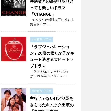
共演者との裏やり取りと
っても楽しいドラマ
「CHANGE」
キムタクが総理大臣に扮する
異色ドラマ ...
木村拓哉 ドラマ
「ラブジェネレーショ
ン」20歳の松たか子がキ
ュート過ぎる大ヒットラ
ブドラマ
『ラブ ジェネレーション』
は、1997年にフジテレ ...
木村拓哉 ドラマ
主役じゃないけど話題を
さらったキムタク出演の