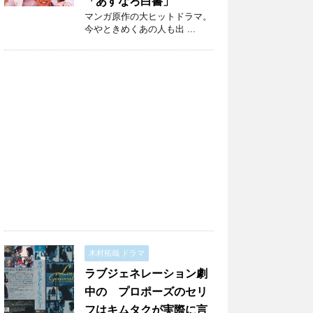
「あすなろ白書」
マンガ原作の大ヒットドラマ。
今やときめくあの人も出 ...
木村拓哉 ドラマ
ラブジェネレーション劇
中の プロポーズのセリ
フはキムタクが実際に言