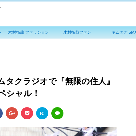
グ
ト
木村拓哉 ファッション
木村拓哉ファン
キムタク SM
ムタクラジオで『無限の住人』
ペシャル！
B!