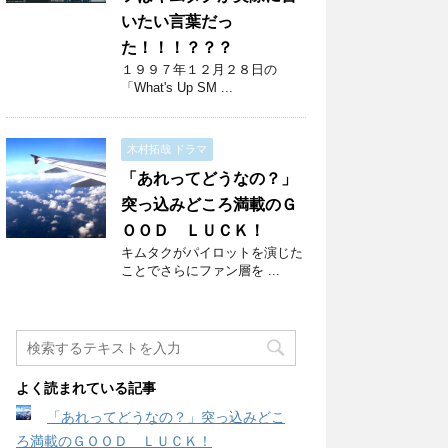
いたい言葉だっ
た！！！？？？
１９９７年１２月２８日の
「What's Up SM ...
木村拓哉 ドラマ
「あれってどうなの？」
突っ込みどころ満載のＧ
ＯＯＤ ＬＵＣＫ！
キムタクがパイロットを演じた
ことでさらにファン層を ...
よく読まれている記事
「あれってどうなの？」突っ込みどこ
ろ満載のＧＯＯＤ ＬＵＣＫ！