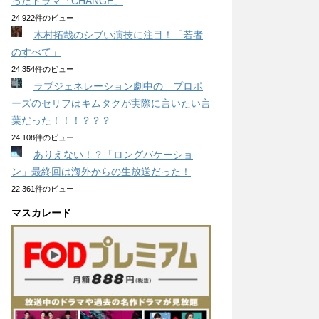
ったドラマ「CHANGE」
24,922件のビュー
木村拓哉のシブい演技に注目！「若者
のすべて」
24,354件のビュー
ラブジェネレーション劇中の プロポ
ーズのセリフはキムタクが実際に言いたい言
葉だった！！！？？？
24,108件のビュー
ありえない！？「ロングバケーショ
ン」最終回は海外からの生放送だった！
22,361件のビュー
マスカレード