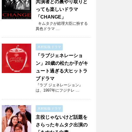
共演者との裏やり取りと
っても楽しいドラマ
「CHANGE」
キムタクが総理大臣に扮する
異色ドラマ ...
木村拓哉 ドラマ
「ラブジェネレーショ
ン」20歳の松たか子がキ
ュート過ぎる大ヒットラ
ブドラマ
『ラブ ジェネレーション』
は、1997年にフジテレ ...
木村拓哉 ドラマ
主役じゃないけど話題を
さらったキムタク出演の