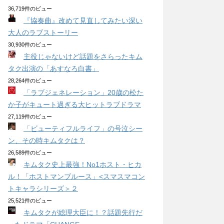
36,719件のビュー
『協奏曲』改めて見直してみたい深い
大人のラブストーリー
30,930件のビュー
主役じゃないけど話題をさらったキム
タク出演の「あすなろ白書」
28,264件のビュー
「ラブジェネレーション」20歳の松た
か子がキュート過ぎる大ヒットラブドラマ
27,119件のビュー
「ビューティフルライフ」の号泣シー
ン、その時キムタクは？
26,589件のビュー
キムタク史上最強！No1ホスト・ヒカ
ル！「ホストマンブルース」<スマスマコン
トキャラシリーズ＞２
25,521件のビュー
キムタクが総理大臣に！？話題先行だ