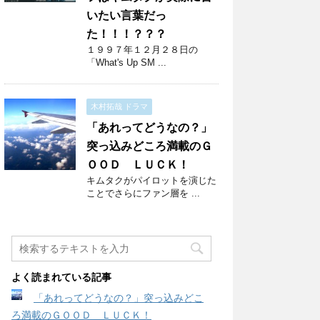
いたい言葉だっ
た！！！？？？
１９９７年１２月２８日の
「What's Up SM ...
木村拓哉 ドラマ
「あれってどうなの？」
突っ込みどころ満載のＧ
ＯＯＤ ＬＵＣＫ！
キムタクがパイロットを演じた
ことでさらにファン層を ...
よく読まれている記事
「あれってどうなの？」突っ込みどこ
ろ満載のＧＯＯＤ ＬＵＣＫ！