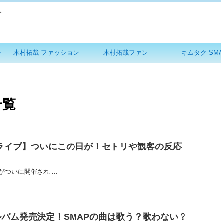
グ
ト
木村拓哉 ファッション
木村拓哉ファン
キムタク SM
一覧
ライブ】ついにこの日が！セトリや観客の反応
いに開催され ...
バム発売決定！SMAPの曲は歌う？歌わない？