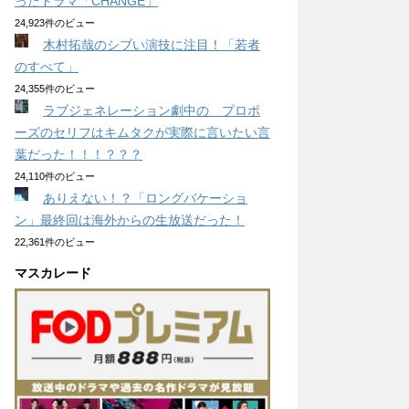
ったドラマ「CHANGE」
24,923件のビュー
木村拓哉のシブい演技に注目！「若者
のすべて」
24,355件のビュー
ラブジェネレーション劇中の プロポ
ーズのセリフはキムタクが実際に言いたい言
葉だった！！！？？？
24,110件のビュー
ありえない！？「ロングバケーショ
ン」最終回は海外からの生放送だった！
22,361件のビュー
マスカレード