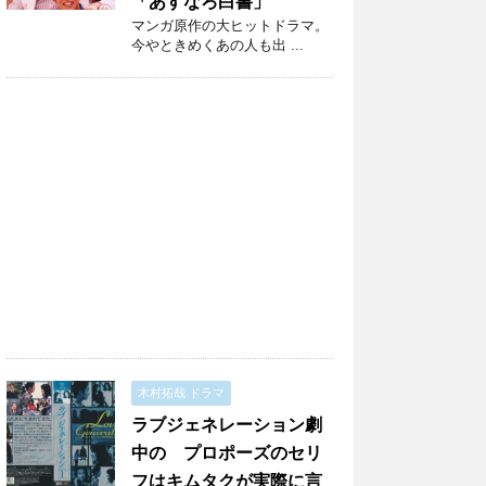
「あすなろ白書」
マンガ原作の大ヒットドラマ。
今やときめくあの人も出 ...
木村拓哉 ドラマ
ラブジェネレーション劇
中の プロポーズのセリ
フはキムタクが実際に言