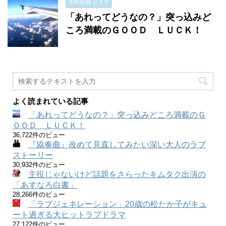
木村拓哉 ドラマ
「あれってどうなの？」突っ込みど
ころ満載のＧＯＯＤ ＬＵＣＫ！
よく読まれている記事
「あれってどうなの？」突っ込みどころ満載のＧ
ＯＯＤ ＬＵＣＫ！
36,722件のビュー
『協奏曲』改めて見直してみたい深い大人のラブ
ストーリー
30,932件のビュー
主役じゃないけど話題をさらったキムタク出演の
「あすなろ白書」
28,266件のビュー
「ラブジェネレーション」20歳の松たか子がキュ
ート過ぎる大ヒットラブドラマ
27,122件のビュー