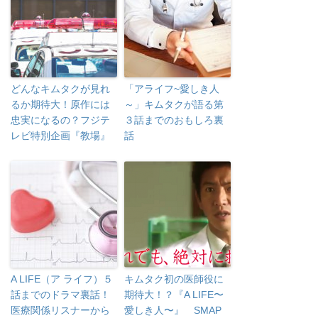
どんなキムタクが見れ
「アライフ~愛しき人
るか期待大！原作には
～」キムタクが語る第
忠実になるの？フジテ
３話までのおもしろ裏
レビ特別企画『教場』
話
A LIFE（ア ライフ）５
キムタク初の医師役に
話までのドラマ裏話！
期待大！？『A LIFE〜
医療関係リスナーから
愛しき人〜』 SMAP