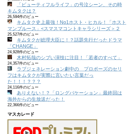
「ビューティフルライフ」の号泣シーン、その時
キムタクは？
26,594件のビュー
キムタク史上最強！No1ホスト・ヒカル！「ホスト
マンブルース」<スマスマコントキャラシリーズ＞２
25,527件のビュー
キムタクが総理大臣に！？話題先行だったドラマ
「CHANGE」
24,928件のビュー
木村拓哉のシブい演技に注目！「若者のすべて」
24,357件のビュー
ラブジェネレーション劇中の プロポーズのセリ
フはキムタクが実際に言いたい言葉だっ
た！！！？？？
24,116件のビュー
ありえない！？「ロングバケーション」最終回は
海外からの生放送だった！
22,366件のビュー
マスカレード