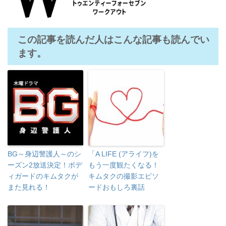
この記事を読んだ人はこんな記事も読んでい
ます。
BG～身辺警護人～のシ
「A LIFE (アライフ)を
ーズン2放送決定！ボデ
もう一度観たくなる！
ィガードのキムタクが
キムタクの撮影エピソ
また見れる！
ードおもしろ裏話