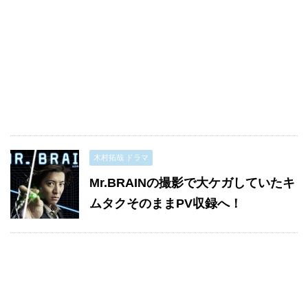
木村拓哉 ドラマ
Mr.BRAINの撮影で大ケガしていたキ
ムタクそのままPV収録へ！