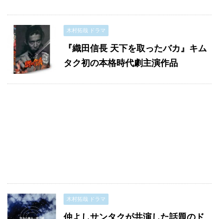
木村拓哉 ドラマ
『織田信長 天下を取ったバカ』キム
タク初の本格時代劇主演作品
木村拓哉 ドラマ
仲よしサンタクが共演した話題のド