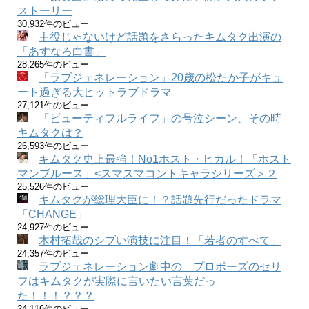
ストーリー
30,932件のビュー
主役じゃないけど話題をさらったキムタク出演の
「あすなろ白書」
28,265件のビュー
「ラブジェネレーション」20歳の松たか子がキュ
ート過ぎる大ヒットラブドラマ
27,121件のビュー
「ビューティフルライフ」の号泣シーン、その時
キムタクは？
26,593件のビュー
キムタク史上最強！No1ホスト・ヒカル！「ホスト
マンブルース」<スマスマコントキャラシリーズ＞２
25,526件のビュー
キムタクが総理大臣に！？話題先行だったドラマ
「CHANGE」
24,927件のビュー
木村拓哉のシブい演技に注目！「若者のすべて」
24,357件のビュー
ラブジェネレーション劇中の プロポーズのセリ
フはキムタクが実際に言いたい言葉だっ
た！！！？？？
24,116件のビュー