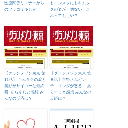
医療関係リスナーから
もインスタにもキムタ
のツッコミ多しｗ
クの姿が一切ない！こ
れってもしや？
【グランメゾン東京 第
【グランメゾン東京 第
11話】 キムタクの涙と
８話】京野さんピン
笑顔がサイコーな最終
チ！リンダが怒る！ あ
回 !あらすじと感想 み
らすじと感想 みんなの
んなの反応は？
反応は？