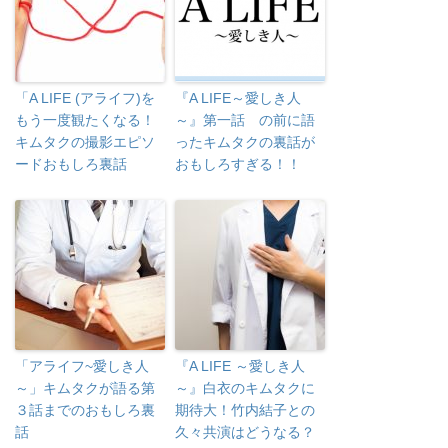
「A LIFE (アライフ)を
『A LIFE～愛しき人
もう一度観たくなる！
～』第一話 の前に語
キムタクの撮影エピソ
ったキムタクの裏話が
ードおもしろ裏話
おもしろすぎる！！
「アライフ~愛しき人
『A LIFE ～愛しき人
～」キムタクが語る第
～』白衣のキムタクに
３話までのおもしろ裏
期待大！竹内結子との
話
久々共演はどうなる？