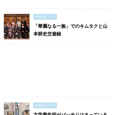
木村拓哉 ドラマ
「華麗なる一族」でのキムタクと山
本耕史交遊録
木村拓哉 ドラマ
文学青年役がバッチリはまっている