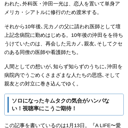
われた､外科医・沖田一光は、恋人を置いて単身ア
メリカ・シアトルに修行のため渡米する。
それから10年後､元カノの父に請われ医師として壇
上記念病院に勤めはじめる。10年後の沖田をを待ち
うけていたのは、再会した元カノ､親友､そしてクセ
のある同僚の医師や看護師たち。
人間としての想いが､知らず知らずのうちに､沖田を
病院内でうごめくさまざまな人たちの思惑､そして
親友との対立に巻き込んでゆく。
ソロになったキムタクの気合がハンパな
い！視聴率にこうご期待！
この記事を書いているのは1月13日。『A LIFE〜愛