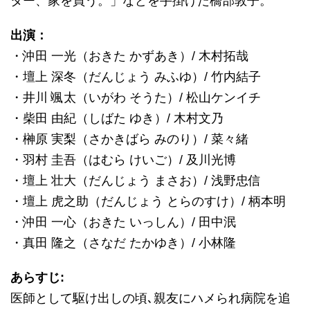
ター、家を買う。」などを手掛けた橋部敦子。
出演：
・沖田 一光（おきた かずあき）/ 木村拓哉
・壇上 深冬（だんじょう みふゆ）/ 竹内結子
・井川 颯太（いがわ そうた）/ 松山ケンイチ
・柴田 由紀（しばた ゆき）/ 木村文乃
・榊原 実梨（さかきばら みのり）/ 菜々緒
・羽村 圭吾（はむら けいご）/ 及川光博
・壇上 壮大（だんじょう まさお）/ 浅野忠信
・壇上 虎之助（だんじょう とらのすけ）/ 柄本明
・沖田 一心（おきた いっしん）/ 田中泯
・真田 隆之（さなだ たかゆき）/ 小林隆
あらすじ:
医師として駆け出しの頃､親友にハメられ病院を追