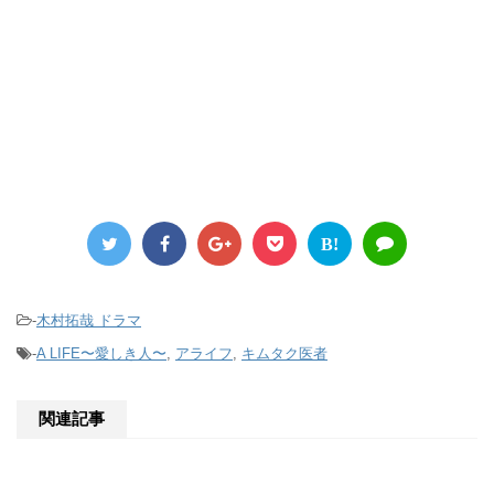
B!
-
木村拓哉 ドラマ
-
A LIFE〜愛しき人〜
,
アライフ
,
キムタク医者
関連記事