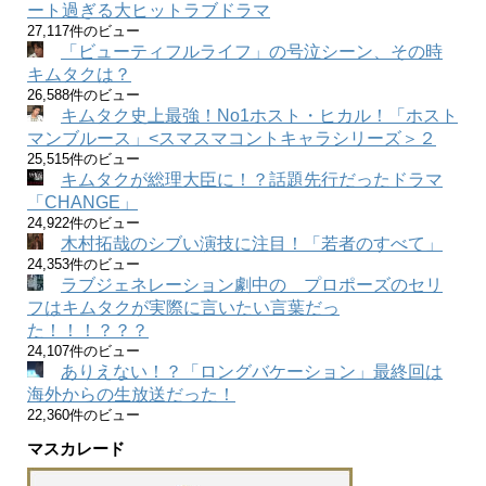
ート過ぎる大ヒットラブドラマ
27,117件のビュー
「ビューティフルライフ」の号泣シーン、その時
キムタクは？
26,588件のビュー
キムタク史上最強！No1ホスト・ヒカル！「ホスト
マンブルース」<スマスマコントキャラシリーズ＞２
25,515件のビュー
キムタクが総理大臣に！？話題先行だったドラマ
「CHANGE」
24,922件のビュー
木村拓哉のシブい演技に注目！「若者のすべて」
24,353件のビュー
ラブジェネレーション劇中の プロポーズのセリ
フはキムタクが実際に言いたい言葉だっ
た！！！？？？
24,107件のビュー
ありえない！？「ロングバケーション」最終回は
海外からの生放送だった！
22,360件のビュー
マスカレード