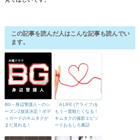
この記事を読んだ人はこんな記事も読んでい
ます。
BG～身辺警護人～のシ
「A LIFE (アライフ)を
ーズン2放送決定！ボデ
もう一度観たくなる！
ィガードのキムタクが
キムタクの撮影エピソ
また見れる！
ードおもしろ裏話