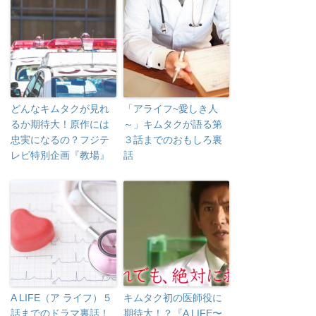
どんなキムタクが見れ
「アライフ~愛しき人
るか期待大！原作には
～」キムタクが語る第
忠実になるの？フジテ
３話までのおもしろ裏
レビ特別企画『教場』
話
A LIFE（ア ライフ）５
キムタク初の医師役に
話までのドラマ裏話！
期待大！？『A LIFE〜