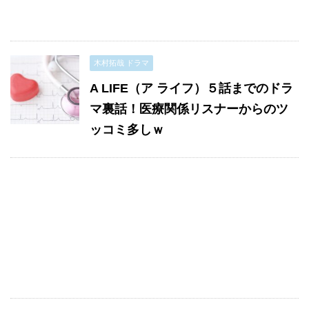
木村拓哉 ドラマ
A LIFE（ア ライフ）５話までのドラ
マ裏話！医療関係リスナーからのツ
ッコミ多しｗ