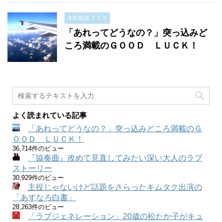
木村拓哉 ドラマ
「あれってどうなの？」突っ込みど
ころ満載のＧＯＯＤ ＬＵＣＫ！
よく読まれている記事
「あれってどうなの？」突っ込みどころ満載のＧ
ＯＯＤ ＬＵＣＫ！
36,714件のビュー
『協奏曲』改めて見直してみたい深い大人のラブ
ストーリー
30,929件のビュー
主役じゃないけど話題をさらったキムタク出演の
「あすなろ白書」
28,263件のビュー
「ラブジェネレーション」20歳の松たか子がキュ