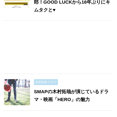
郎！GOOD LUCKから16年ぶりにキ
ムタクと♥
木村拓哉 ドラマ
SMAPの木村拓哉が演じているドラ
マ・映画「HERO」の魅力