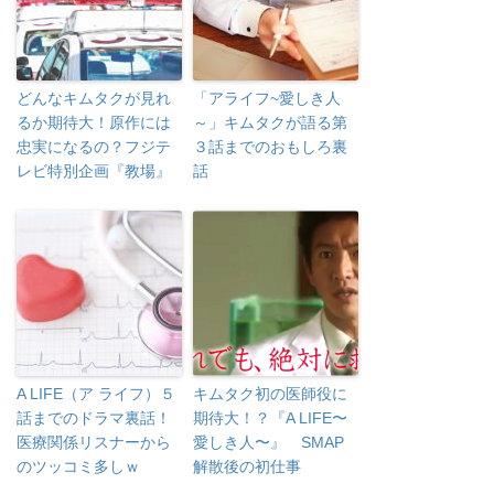
どんなキムタクが見れ
「アライフ~愛しき人
るか期待大！原作には
～」キムタクが語る第
忠実になるの？フジテ
３話までのおもしろ裏
レビ特別企画『教場』
話
A LIFE（ア ライフ）５
キムタク初の医師役に
話までのドラマ裏話！
期待大！？『A LIFE〜
医療関係リスナーから
愛しき人〜』 SMAP
のツッコミ多しｗ
解散後の初仕事