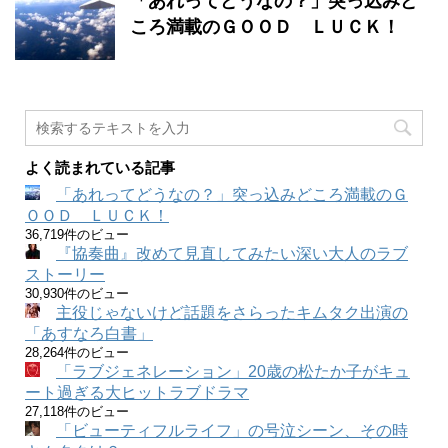
「あれってどうなの？」突っ込みど
ころ満載のＧＯＯＤ ＬＵＣＫ！
よく読まれている記事
「あれってどうなの？」突っ込みどころ満載のＧ
ＯＯＤ ＬＵＣＫ！
36,719件のビュー
『協奏曲』改めて見直してみたい深い大人のラブ
ストーリー
30,930件のビュー
主役じゃないけど話題をさらったキムタク出演の
「あすなろ白書」
28,264件のビュー
「ラブジェネレーション」20歳の松たか子がキュ
ート過ぎる大ヒットラブドラマ
27,118件のビュー
「ビューティフルライフ」の号泣シーン、その時