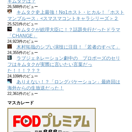
キムタクは？
26,588件のビュー
キムタク史上最強！No1ホスト・ヒカル！「ホスト
マンブルース」<スマスマコントキャラシリーズ＞２
25,521件のビュー
キムタクが総理大臣に！？話題先行だったドラマ
「CHANGE」
24,923件のビュー
木村拓哉のシブい演技に注目！「若者のすべて」
24,355件のビュー
ラブジェネレーション劇中の プロポーズのセリ
フはキムタクが実際に言いたい言葉だっ
た！！！？？？
24,109件のビュー
ありえない！？「ロングバケーション」最終回は
海外からの生放送だった！
22,361件のビュー
マスカレード