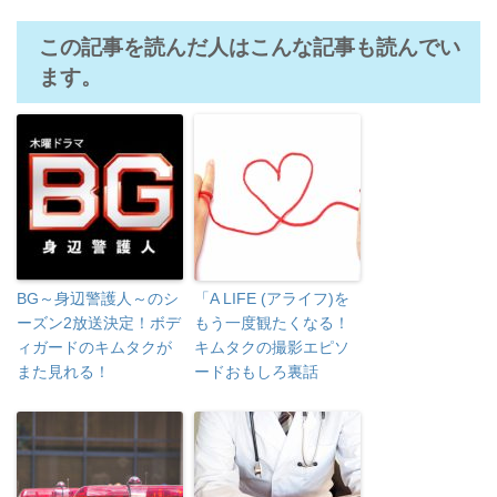
この記事を読んだ人はこんな記事も読んでい
ます。
BG～身辺警護人～のシ
「A LIFE (アライフ)を
ーズン2放送決定！ボデ
もう一度観たくなる！
ィガードのキムタクが
キムタクの撮影エピソ
また見れる！
ードおもしろ裏話