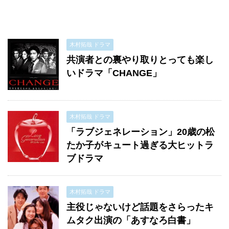
木村拓哉 ドラマ
共演者との裏やり取りとっても楽し
いドラマ「CHANGE」
木村拓哉 ドラマ
「ラブジェネレーション」20歳の松
たか子がキュート過ぎる大ヒットラ
ブドラマ
木村拓哉 ドラマ
主役じゃないけど話題をさらったキ
ムタク出演の「あすなろ白書」