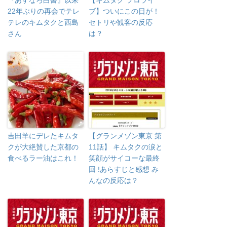
22年ぶりの再会でテレ
ブ】ついにこの日が！
テレのキムタクと西島
セトリや観客の反応
さん
は？
吉田羊にデレたキムタ
【グランメゾン東京 第
クが大絶賛した京都の
11話】 キムタクの涙と
食べるラー油はこれ！
笑顔がサイコーな最終
回 !あらすじと感想 み
んなの反応は？