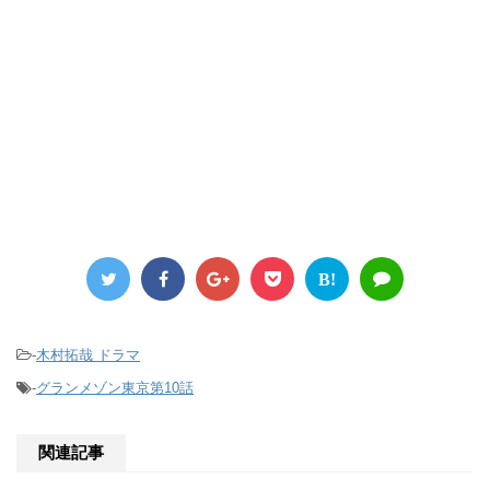
B!
-
木村拓哉 ドラマ
-
グランメゾン東京第10話
関連記事