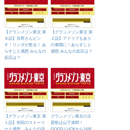
【グランメゾン東京 第
【グランメゾン東京 第
８話】京野さんピン
２話】アドリブもあり
チ！リンダが怒る！ あ
の展開に！あらすじと
らすじと感想 みんなの
感想 みんなの反応は？
反応は？
【グランメゾン東京 第
グランメゾン東京の主
１話】初回のストーリ
題歌は山下達郎！
ーと感想、みんなの評
GOOD LUCKから16年