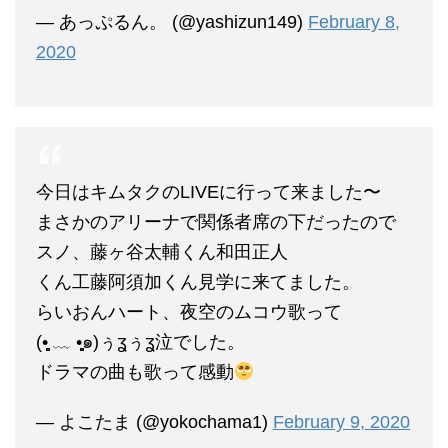
— あっぷるん。 (@yashizun149)
February 8,
2020
今日はキムタクのLIVEに行って来ました〜
まさかのアリーナで関係者席の下だったので
スノ、藤ヶ谷太輔くん和田正人
くん工藤阿須加くん見学に来てました。
らいおんハート、夜空のムコウ歌って
(•̥̥̥̥̥̥̥ ﹏ •̥̥̥̥̥̥̥̥๑)ぅʓぅʓ泣でした。
ドラマの曲も歌って感動
— よこたま (@yokochama1)
February 9, 2020