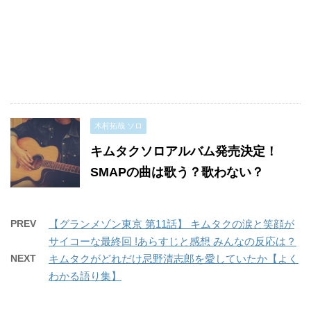
木村拓哉 ソロ
キムタクソロアルバム発売決定！
SMAPの曲は歌う？歌わない？
PREV
【グランメゾン東京 第11話】 キムタクの涙と笑顔が
サイコーな最終回 !あらすじと感想 みんなの反応は？
NEXT
キムタクがどれだけ忌野清志郎を愛していたか【よく
わかる語り集】