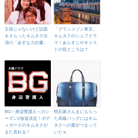
主役じゃないけど話題
「グランメゾン東京」
をさらったキムタク出
キムタクのシェフドラ
演の「あすなろ白書」
マ！あらすじやキャス
トの役どころは？
BG～身辺警護人～のシ
明石家さんまにもらっ
ーズン2放送決定！ボデ
た高級バッグにはキム
ィガードのキムタクが
タクへの愛がつまって
また見れる！
いたｗ