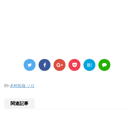
B!
-
木村拓哉 ソロ
関連記事