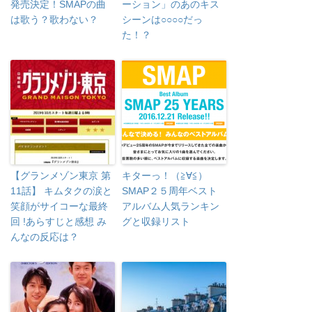
発売決定！SMAPの曲
ーション」のあのキス
は歌う？歌わない？
シーンは○○○○だっ
た！？
【グランメゾン東京 第
キターっ！（≧∀≦）
11話】 キムタクの涙と
SMAP２５周年ベスト
笑顔がサイコーな最終
アルバム人気ランキン
回 !あらすじと感想 み
グと収録リスト
んなの反応は？