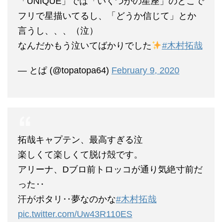
「UNIQUE」では「いくつかの星座」のとこで
フリで星描いてるし、「どうか信じて」とか
言うし、、、（泣）
なんだかもう泣いてばかりでした
#木村拓哉
— とぱ (@topatopa64)
February 9, 2020
拓哉キャプテン、最高すぎる泣
楽しくて楽しくて脱け殻です。
アリーナ、Dブロ前トロッコが通り気絶寸前だ
った‥
汗がポタリ‥夢なのかな
#木村拓哉
pic.twitter.com/Uw43R110ES