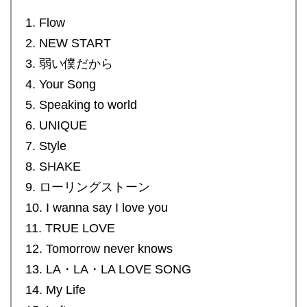
1. Flow
2. NEW START
3. 弱い僕だから
4. Your Song
5. Speaking to world
6. UNIQUE
7. Style
8. SHAKE
9. ローリングストーン
10. I wanna say I love you
11. TRUE LOVE
12. Tomorrow never knows
13. LA・LA・LA LOVE SONG
14. My Life