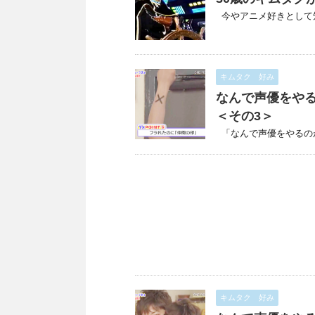
今やアニメ好きとして知ら
キムタク 好み
なんで声優をや
＜その3＞
「なんで声優をやるのがオ
キムタク 好み