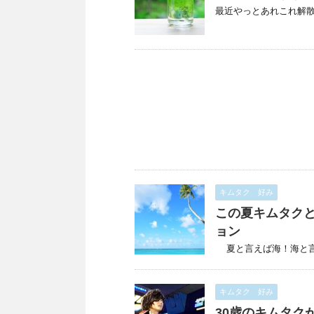
最近やっとあれこれ解散
キムタク 好み
この夏キムタク
ョン
夏と言えば海！海と言え 
キムタク 好み
30歳のキムタク