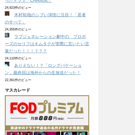
ったドラマ「CHANGE」
24,923件のビュー
木村拓哉のシブい演技に注目！「若者
のすべて」
24,355件のビュー
ラブジェネレーション劇中の プロポ
ーズのセリフはキムタクが実際に言いたい言
葉だった！！！？？？
24,110件のビュー
ありえない！？「ロングバケーショ
ン」最終回は海外からの生放送だった！
22,361件のビュー
マスカレード