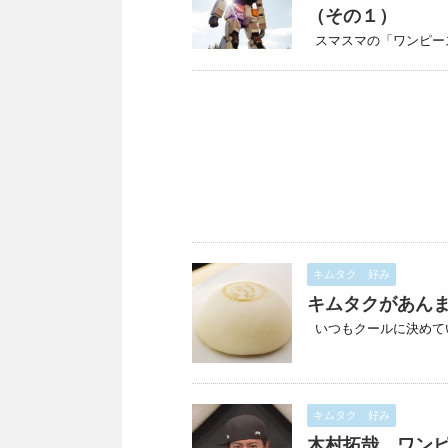
（その１）
スマスマの「ワンピース王
キムタク 好み
キムタクがあん
いつもクールに決めている
キムタク 好み
木村拓哉、ワン