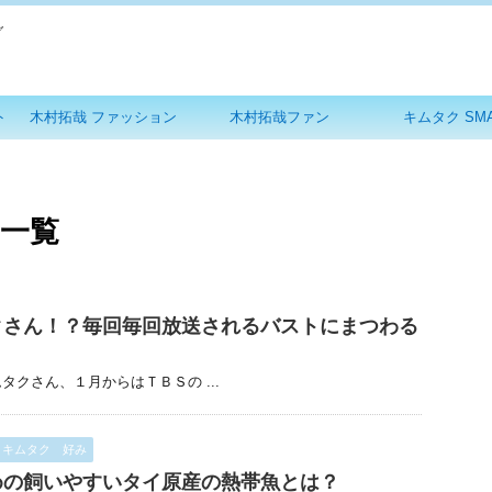
グ
ト
木村拓哉 ファッション
木村拓哉ファン
キムタク SM
 一覧
クさん！？毎回毎回放送されるバストにまつわる
タクさん、１月からはＴＢＳの ...
キムタク 好み
めの飼いやすいタイ原産の熱帯魚とは？