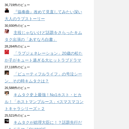
36,719件のビュー
『協奏曲』改めて見直してみたい深い
大人のラブストーリー
30,930件のビュー
主役じゃないけど話題をさらったキム
タク出演の「あすなろ白書」
28,264件のビュー
「ラブジェネレーション」20歳の松た
か子がキュート過ぎる大ヒットラブドラマ
27,118件のビュー
「ビューティフルライフ」の号泣シー
ン、その時キムタクは？
26,588件のビュー
キムタク史上最強！No1ホスト・ヒカ
ル！「ホストマンブルース」<スマスマコン
トキャラシリーズ＞２
25,521件のビュー
キムタクが総理大臣に！？話題先行だ