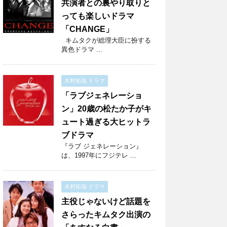
共演者との裏やり取りと
っても楽しいドラマ
「CHANGE」
キムタクが総理大臣に扮する
異色ドラマ ...
木村拓哉 ドラマ
「ラブジェネレーショ
ン」20歳の松たか子がキ
ュート過ぎる大ヒットラ
ブドラマ
『ラブ ジェネレーション』
は、1997年にフジテレ ...
木村拓哉 ドラマ
主役じゃないけど話題を
さらったキムタク出演の