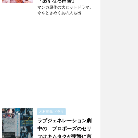
「あすなろ白書」
マンガ原作の大ヒットドラマ。
今やときめくあの人も出 ...
木村拓哉 ドラマ
ラブジェネレーション劇
中の プロポーズのセリ
フはキムタクが実際に言