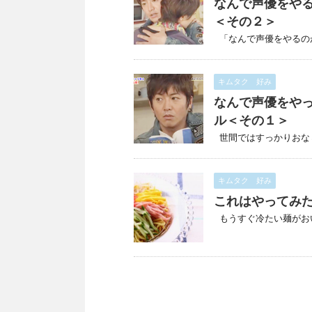
なんで声優をや
＜その２＞
「なんで声優をやるのがオ
キムタク 好み
なんで声優をや
ル＜その１＞
世間ではすっかりおなじみ
キムタク 好み
これはやってみ
もうすぐ冷たい麺がおいし