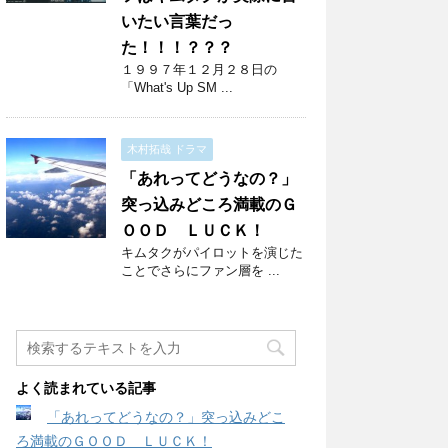
いたい言葉だっ
た！！！？？？
１９９７年１２月２８日の
「What's Up SM ...
木村拓哉 ドラマ
「あれってどうなの？」
突っ込みどころ満載のＧ
ＯＯＤ ＬＵＣＫ！
キムタクがパイロットを演じた
ことでさらにファン層を ...
よく読まれている記事
「あれってどうなの？」突っ込みどこ
ろ満載のＧＯＯＤ ＬＵＣＫ！