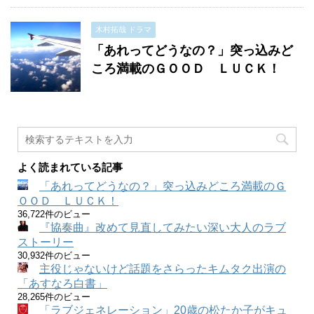
木村拓哉 ドラマ
「あれってどうなの？」突っ込みど
ころ満載のＧＯＯＤ ＬＵＣＫ！
よく読まれている記事
「あれってどうなの？」突っ込みどころ満載のＧ
ＯＯＤ ＬＵＣＫ！
36,722件のビュー
『協奏曲』改めて見直してみたい深い大人のラブ
ストーリー
30,932件のビュー
主役じゃないけど話題をさらったキムタク出演の
「あすなろ白書」
28,265件のビュー
「ラブジェネレーション」20歳の松たか子がキュ