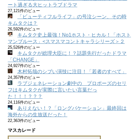
ート過ぎる大ヒットラブドラマ
27,121件のビュー
「ビューティフルライフ」の号泣シーン、その時
キムタクは？
26,592件のビュー
キムタク史上最強！No1ホスト・ヒカル！「ホスト
マンブルース」<スマスマコントキャラシリーズ＞２
25,526件のビュー
キムタクが総理大臣に！？話題先行だったドラマ
「CHANGE」
24,927件のビュー
木村拓哉のシブい演技に注目！「若者のすべて」
24,357件のビュー
ラブジェネレーション劇中の プロポーズのセリ
フはキムタクが実際に言いたい言葉だっ
た！！！？？？
24,116件のビュー
ありえない！？「ロングバケーション」最終回は
海外からの生放送だった！
22,363件のビュー
マスカレード