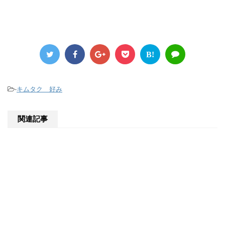
B!
-
キムタク 好み
関連記事