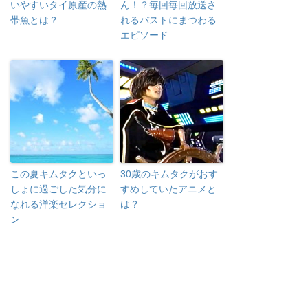
いやすいタイ原産の熱
ん！？毎回毎回放送さ
帯魚とは？
れるバストにまつわる
エピソード
この夏キムタクといっ
30歳のキムタクがおす
しょに過ごした気分に
すめしていたアニメと
なれる洋楽セレクショ
は？
ン