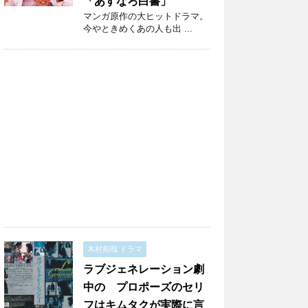
「あすなろ白書」
マンガ原作の大ヒットドラマ。
今やときめくあの人も出 ...
木村拓哉 ドラマ
ラブジェネレーション劇
中の プロポーズのセリ
フはキムタクが実際に言