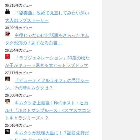
36,715件のビュー
『協奏曲』改めて見直してみたい深い
大人のラブストーリー
30,929件のビュー
主役じゃないけど話題をさらったキム
タク出演の「あすなろ白書」
28,264件のビュー
「ラブジェネレーション」20歳の松た
か子がキュート過ぎる大ヒットラブドラマ
27,117件のビュー
「ビューティフルライフ」の号泣シー
ン、その時キムタクは？
26,588件のビュー
キムタク史上最強！No1ホスト・ヒカ
ル！「ホストマンブルース」<スマスマコン
トキャラシリーズ＞２
25,516件のビュー
キムタクが総理大臣に！？話題先行だ