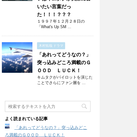
いたい言葉だっ
た！！！？？？
１９９７年１２月２８日の
「What's Up SM ...
木村拓哉 ドラマ
「あれってどうなの？」
突っ込みどころ満載のＧ
ＯＯＤ ＬＵＣＫ！
キムタクがパイロットを演じた
ことでさらにファン層を ...
よく読まれている記事
「あれってどうなの？」突っ込みどこ
ろ満載のＧＯＯＤ ＬＵＣＫ！