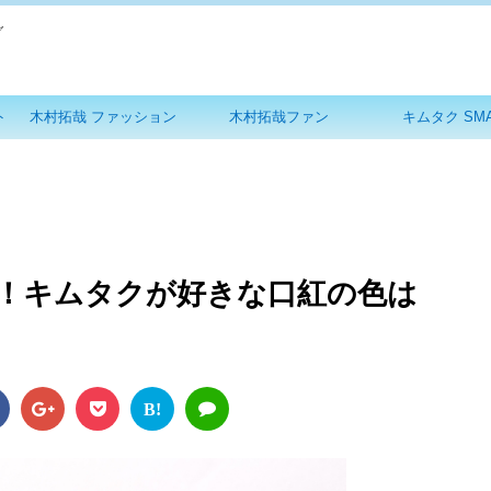
グ
ト
木村拓哉 ファッション
木村拓哉ファン
キムタク SM
！キムタクが好きな口紅の色は
B!