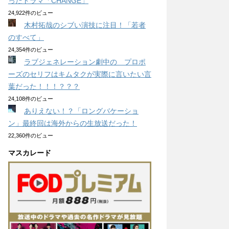
ったドラマ「CHANGE」
24,922件のビュー
木村拓哉のシブい演技に注目！「若者
のすべて」
24,354件のビュー
ラブジェネレーション劇中の プロポ
ーズのセリフはキムタクが実際に言いたい言
葉だった！！！？？？
24,108件のビュー
ありえない！？「ロングバケーショ
ン」最終回は海外からの生放送だった！
22,360件のビュー
マスカレード