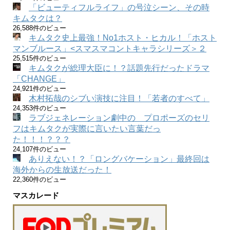
「ビューティフルライフ」の号泣シーン、その時
キムタクは？
26,588件のビュー
キムタク史上最強！No1ホスト・ヒカル！「ホスト
マンブルース」<スマスマコントキャラシリーズ＞２
25,515件のビュー
キムタクが総理大臣に！？話題先行だったドラマ
「CHANGE」
24,921件のビュー
木村拓哉のシブい演技に注目！「若者のすべて」
24,353件のビュー
ラブジェネレーション劇中の プロポーズのセリ
フはキムタクが実際に言いたい言葉だっ
た！！！？？？
24,107件のビュー
ありえない！？「ロングバケーション」最終回は
海外からの生放送だった！
22,360件のビュー
マスカレード