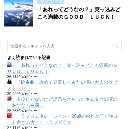
木村拓哉 ドラマ
「あれってどうなの？」突っ込みど
ころ満載のＧＯＯＤ ＬＵＣＫ！
よく読まれている記事
「あれってどうなの？」突っ込みどころ満載のＧ
ＯＯＤ ＬＵＣＫ！
36,714件のビュー
『協奏曲』改めて見直してみたい深い大人のラブ
ストーリー
30,929件のビュー
主役じゃないけど話題をさらったキムタク出演の
「あすなろ白書」
28,263件のビュー
「ラブジェネレーション」20歳の松たか子がキュ
ート過ぎる大ヒットラブドラマ
27,117件のビュー