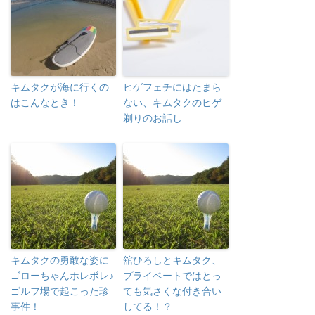
キムタクが海に行くの
ヒゲフェチにはたまら
はこんなとき！
ない、キムタクのヒゲ
剃りのお話し
キムタクの勇敢な姿に
舘ひろしとキムタク、
ゴローちゃんホレボレ♪
プライベートではとっ
ゴルフ場で起こった珍
ても気さくな付き合い
事件！
してる！？