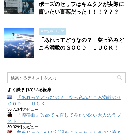
ポーズのセリフはキムタクが実際に
言いたい言葉だった！！！？？？
木村拓哉 ドラマ
「あれってどうなの？」突っ込みど
ころ満載のＧＯＯＤ ＬＵＣＫ！
よく読まれている記事
「あれってどうなの？」突っ込みどころ満載のＧ
ＯＯＤ ＬＵＣＫ！
36,713件のビュー
『協奏曲』改めて見直してみたい深い大人のラブ
ストーリー
30,929件のビュー
主役じゃないけど話題をさらったキムタク出演の