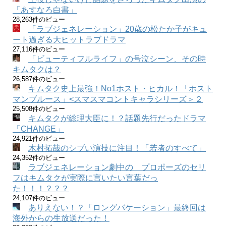
「あすなろ白書」
28,263件のビュー
「ラブジェネレーション」20歳の松たか子がキュ
ート過ぎる大ヒットラブドラマ
27,116件のビュー
「ビューティフルライフ」の号泣シーン、その時
キムタクは？
26,587件のビュー
キムタク史上最強！No1ホスト・ヒカル！「ホスト
マンブルース」<スマスマコントキャラシリーズ＞２
25,508件のビュー
キムタクが総理大臣に！？話題先行だったドラマ
「CHANGE」
24,921件のビュー
木村拓哉のシブい演技に注目！「若者のすべて」
24,352件のビュー
ラブジェネレーション劇中の プロポーズのセリ
フはキムタクが実際に言いたい言葉だっ
た！！！？？？
24,107件のビュー
ありえない！？「ロングバケーション」最終回は
海外からの生放送だった！