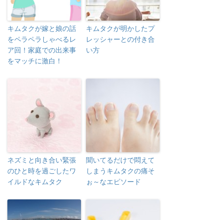
キムタクが嫁と娘の話
キムタクが明かしたプ
をペラペラしゃべるレ
レッシャーとの付き合
ア回！家庭での出来事
い方
をマッチに激白！
ネズミと向き合い緊張
聞いてるだけで悶えて
のひと時を過ごしたワ
しまうキムタクの痛そ
イルドなキムタク
ぉ～なエピソード