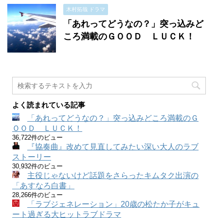
木村拓哉 ドラマ
「あれってどうなの？」突っ込みど
ころ満載のＧＯＯＤ ＬＵＣＫ！
よく読まれている記事
「あれってどうなの？」突っ込みどころ満載のＧ
ＯＯＤ ＬＵＣＫ！
36,722件のビュー
『協奏曲』改めて見直してみたい深い大人のラブ
ストーリー
30,932件のビュー
主役じゃないけど話題をさらったキムタク出演の
「あすなろ白書」
28,266件のビュー
「ラブジェネレーション」20歳の松たか子がキュ
ート過ぎる大ヒットラブドラマ