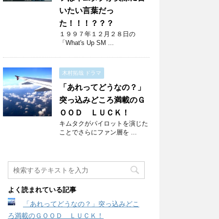
いたい言葉だっ
た！！！？？？
１９９７年１２月２８日の
「What's Up SM ...
木村拓哉 ドラマ
「あれってどうなの？」
突っ込みどころ満載のＧ
ＯＯＤ ＬＵＣＫ！
キムタクがパイロットを演じた
ことでさらにファン層を ...
よく読まれている記事
「あれってどうなの？」突っ込みどこ
ろ満載のＧＯＯＤ ＬＵＣＫ！