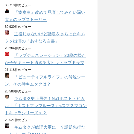
36,719件のビュー
『協奏曲』改めて見直してみたい深い
大人のラブストーリー
30,930件のビュー
主役じゃないけど話題をさらったキム
タク出演の「あすなろ白書」
28,264件のビュー
「ラブジェネレーション」20歳の松た
か子がキュート過ぎる大ヒットラブドラマ
27,118件のビュー
「ビューティフルライフ」の号泣シー
ン、その時キムタクは？
26,588件のビュー
キムタク史上最強！No1ホスト・ヒカ
ル！「ホストマンブルース」<スマスマコン
トキャラシリーズ＞２
25,521件のビュー
キムタクが総理大臣に！？話題先行だ