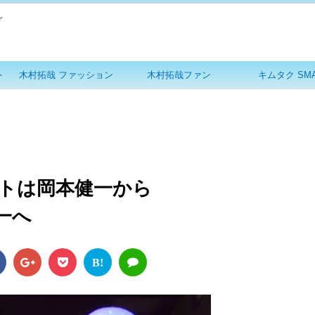
グ
ト
木村拓哉 ファッション
木村拓哉ファン
キムタク SM
トは岡本健一から
圭一へ
B!