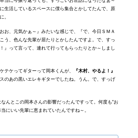
本当に今振り返っても、すっごいお世話になったなぁ～
に生活しているスペースに僕ら集合とかしてたんで、原
に。
おお、元気かぁ～』みたいな感じで、『で、今日ＳＭＡ
こう、色んな先輩が居たりとかしたんですよ。で、すっ
！』って言って、連れて行ってもらったりとか～しまし
ケテケってギターって岡本くんが、
『木村、やるよ！』
スのあの黒いエレキギターでしたね。うん。で、すっげ
弾くのはなんとこの岡本さんの影響だったんですって。何度も”お
本当にいい先輩に恵まれていたんですね～。