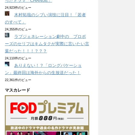
ったドラマ「CHANGE」
24,923件のビュー
木村拓哉のシブい演技に注目！「若者
のすべて」
24,355件のビュー
ラブジェネレーション劇中の プロポ
ーズのセリフはキムタクが実際に言いたい言
葉だった！！！？？？
24,110件のビュー
ありえない！？「ロングバケーショ
ン」最終回は海外からの生放送だった！
22,361件のビュー
マスカレード