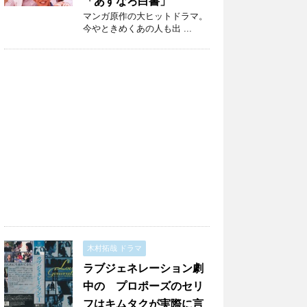
「あすなろ白書」
マンガ原作の大ヒットドラマ。
今やときめくあの人も出 ...
木村拓哉 ドラマ
ラブジェネレーション劇
中の プロポーズのセリ
フはキムタクが実際に言