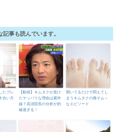
な記事も読んでいます。
したプレ
【動画】キムタクが老け
聞いてるだけで悶えてし
き合い方
たヤッパリな理由は紫外
まうキムタクの痛そぉ～
線？高須院長の分析が的
なエピソード
確過ぎる！