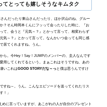
ってとっても嬉しそうなキムタク
かで、近藤さんだったり東山さんだったり、ほか沢山のね、グルー
か？そん時岡本くんにフッって会ったりした時に、『お
って、会うと『元気～？』とかって言って、相変わらず
元気～？』とかって言って。なんかいつ会っても同じ感
で居てくれますね。うん。
ら。今Hey！Say！JUMPのメンバーの、圭人なんです
愛用してくれてるという。まぁこれはそうですね、あの
凄いこれは
GOOD STORYだな～っ
と僕は思うんですけ
ですね～。うん。こんなエピソードを送ってくれたリス
す！」
ね、と控えめに言っていますが、あこがれの人が自分のプレゼント