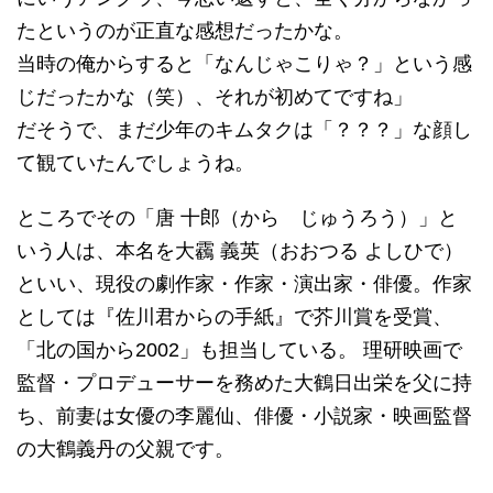
たというのが正直な感想だったかな。
当時の俺からすると「なんじゃこりゃ？」という感
じだったかな（笑）、それが初めてですね」
だそうで、まだ少年のキムタクは「？？？」な顔し
て観ていたんでしょうね。
ところでその「唐 十郎（から じゅうろう）」と
いう人は、本名を大靏 義英（おおつる よしひで）
といい、現役の劇作家・作家・演出家・俳優。作家
としては『佐川君からの手紙』で芥川賞を受賞、
「北の国から2002」も担当している。 理研映画で
監督・プロデューサーを務めた大鶴日出栄を父に持
ち、前妻は女優の李麗仙、俳優・小説家・映画監督
の大鶴義丹の父親です。