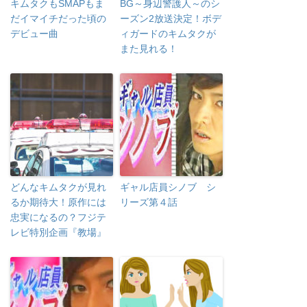
キムタクもSMAPもま
BG～身辺警護人～のシ
だイマイチだった頃の
ーズン2放送決定！ボデ
デビュー曲
ィガードのキムタクが
また見れる！
どんなキムタクが見れ
ギャル店員シノブ シ
るか期待大！原作には
リーズ第４話
忠実になるの？フジテ
レビ特別企画『教場』