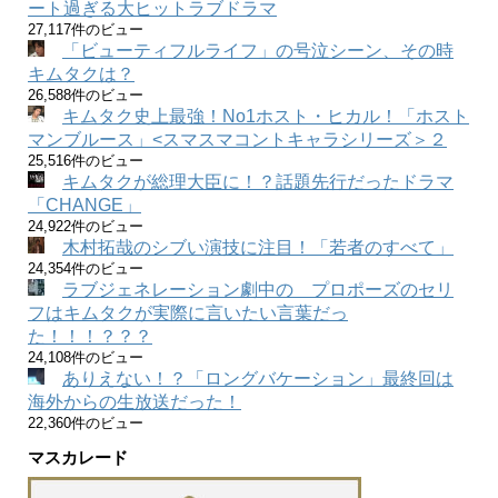
ート過ぎる大ヒットラブドラマ
27,117件のビュー
「ビューティフルライフ」の号泣シーン、その時
キムタクは？
26,588件のビュー
キムタク史上最強！No1ホスト・ヒカル！「ホスト
マンブルース」<スマスマコントキャラシリーズ＞２
25,516件のビュー
キムタクが総理大臣に！？話題先行だったドラマ
「CHANGE」
24,922件のビュー
木村拓哉のシブい演技に注目！「若者のすべて」
24,354件のビュー
ラブジェネレーション劇中の プロポーズのセリ
フはキムタクが実際に言いたい言葉だっ
た！！！？？？
24,108件のビュー
ありえない！？「ロングバケーション」最終回は
海外からの生放送だった！
22,360件のビュー
マスカレード