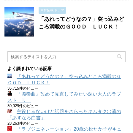
木村拓哉 ドラマ
「あれってどうなの？」突っ込みど
ころ満載のＧＯＯＤ ＬＵＣＫ！
よく読まれている記事
「あれってどうなの？」突っ込みどころ満載のＧ
ＯＯＤ ＬＵＣＫ！
36,715件のビュー
『協奏曲』改めて見直してみたい深い大人のラブ
ストーリー
30,929件のビュー
主役じゃないけど話題をさらったキムタク出演の
「あすなろ白書」
28,263件のビュー
「ラブジェネレーション」20歳の松たか子がキュ