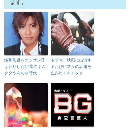
ます。
蜷川監督をオジサン呼
ドラマ、映画に出演す
ばわりした17歳のキム
るたびに数々の話題を
タクやんちゃ時代
生み出すキムタク