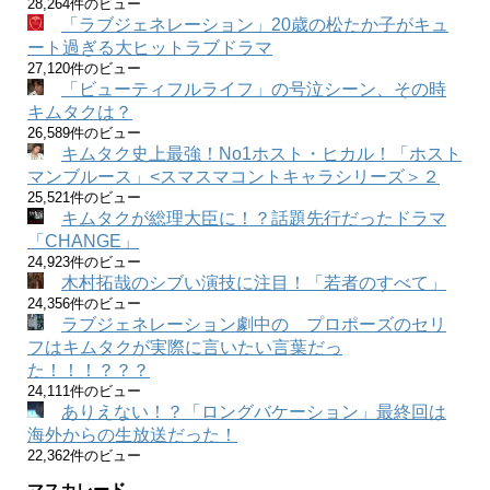
28,264件のビュー
「ラブジェネレーション」20歳の松たか子がキュ
ート過ぎる大ヒットラブドラマ
27,120件のビュー
「ビューティフルライフ」の号泣シーン、その時
キムタクは？
26,589件のビュー
キムタク史上最強！No1ホスト・ヒカル！「ホスト
マンブルース」<スマスマコントキャラシリーズ＞２
25,521件のビュー
キムタクが総理大臣に！？話題先行だったドラマ
「CHANGE」
24,923件のビュー
木村拓哉のシブい演技に注目！「若者のすべて」
24,356件のビュー
ラブジェネレーション劇中の プロポーズのセリ
フはキムタクが実際に言いたい言葉だっ
た！！！？？？
24,111件のビュー
ありえない！？「ロングバケーション」最終回は
海外からの生放送だった！
22,362件のビュー
マスカレード