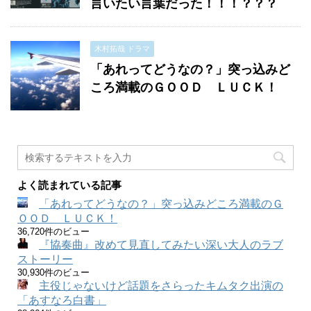
言いたい言葉だった！！！？？？
木村拓哉 ドラマ
「あれってどうなの？」突っ込みど
ころ満載のＧＯＯＤ ＬＵＣＫ！
よく読まれている記事
「あれってどうなの？」突っ込みどころ満載のＧ
ＯＯＤ ＬＵＣＫ！
36,720件のビュー
『協奏曲』改めて見直してみたい深い大人のラブ
ストーリー
30,930件のビュー
主役じゃないけど話題をさらったキムタク出演の
「あすなろ白書」