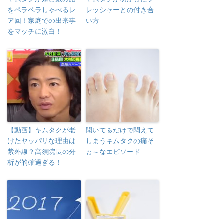
をペラペラしゃべるレ
レッシャーとの付き合
ア回！家庭での出来事
い方
をマッチに激白！
【動画】キムタクが老
聞いてるだけで悶えて
けたヤッパリな理由は
しまうキムタクの痛そ
紫外線？高須院長の分
ぉ～なエピソード
析が的確過ぎる！