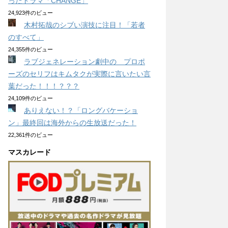
ったドラマ「CHANGE」
24,923件のビュー
木村拓哉のシブい演技に注目！「若者
のすべて」
24,355件のビュー
ラブジェネレーション劇中の プロポ
ーズのセリフはキムタクが実際に言いたい言
葉だった！！！？？？
24,109件のビュー
ありえない！？「ロングバケーショ
ン」最終回は海外からの生放送だった！
22,361件のビュー
マスカレード