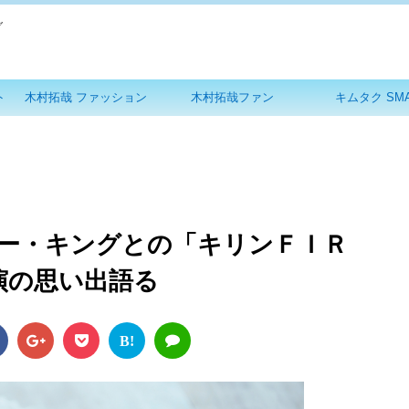
グ
ト
木村拓哉 ファッション
木村拓哉ファン
キムタク SM
ー・キングとの「キリンＦＩＲ
共演の思い出語る
B!