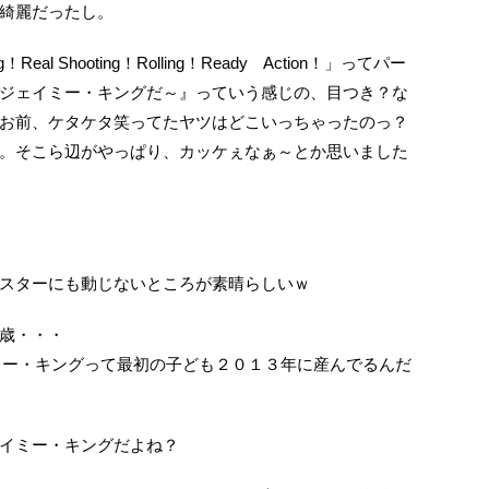
綺麗だったし。
Real Shooting！Rolling！Ready Action！」ってパー
ジェイミー・キングだ～』っていう感じの、目つき？な
お前、ケタケタ笑ってたヤツはどこいっちゃったのっ？
。そこら辺がやっぱり、カッケぇなぁ～とか思いました
ドスターにも動じないところが素晴らしいｗ
歳・・・
ェイミー・キングって最初の子ども２０１３年に産んでるんだ
イミー・キングだよね？