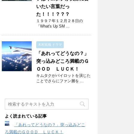
いたい言葉だっ
た！！！？？？
１９９７年１２月２８日の
「What's Up SM ...
木村拓哉 ドラマ
「あれってどうなの？」
突っ込みどころ満載のＧ
ＯＯＤ ＬＵＣＫ！
キムタクがパイロットを演じた
ことでさらにファン層を ...
よく読まれている記事
「あれってどうなの？」突っ込みどこ
ろ満載のＧＯＯＤ ＬＵＣＫ！