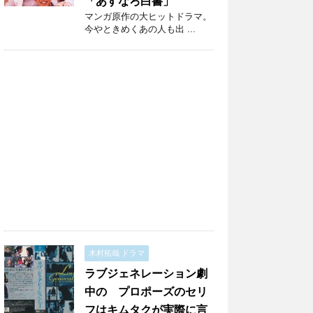
「あすなろ白書」
マンガ原作の大ヒットドラマ。
今やときめくあの人も出 ...
木村拓哉 ドラマ
ラブジェネレーション劇
中の プロポーズのセリ
フはキムタクが実際に言