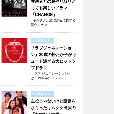
共演者との裏やり取りと
っても楽しいドラマ
「CHANGE」
キムタクが総理大臣に扮する
異色ドラマ ...
木村拓哉 ドラマ
「ラブジェネレーショ
ン」20歳の松たか子がキ
ュート過ぎる大ヒットラ
ブドラマ
『ラブ ジェネレーション』
は、1997年にフジテレ ...
木村拓哉 ドラマ
主役じゃないけど話題を
さらったキムタク出演の