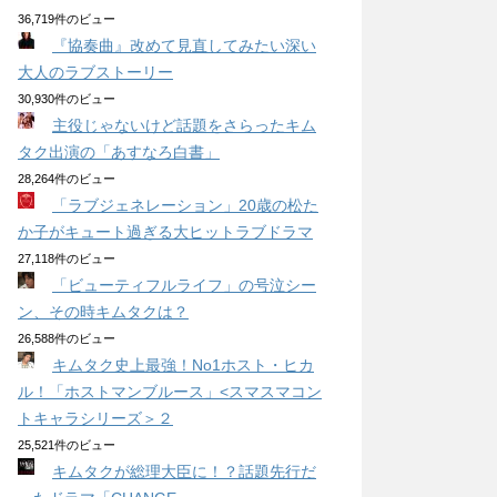
36,719件のビュー
『協奏曲』改めて見直してみたい深い
大人のラブストーリー
30,930件のビュー
主役じゃないけど話題をさらったキム
タク出演の「あすなろ白書」
28,264件のビュー
「ラブジェネレーション」20歳の松た
か子がキュート過ぎる大ヒットラブドラマ
27,118件のビュー
「ビューティフルライフ」の号泣シー
ン、その時キムタクは？
26,588件のビュー
キムタク史上最強！No1ホスト・ヒカ
ル！「ホストマンブルース」<スマスマコン
トキャラシリーズ＞２
25,521件のビュー
キムタクが総理大臣に！？話題先行だ