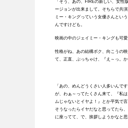
「そう、あの、FIREの新しい、女性版
ージョンが出来まして。そちらで共演
ミー・キングっていう女優さんという
んですけども。
映画の中のジェイミー・キングも可愛
性格がね、あの結構ボク、向こうの映
て、正直、ぶっちゃけ、『え～っ。か
「あの、めんどうくさい人多いんです
が、わぁ～ってたくさん来て、『私は
ムじゃないとイヤよ！』とか平気で言
そうなったらイヤだなと思ってたら、
に座ってて、で、挨拶しようかなと思