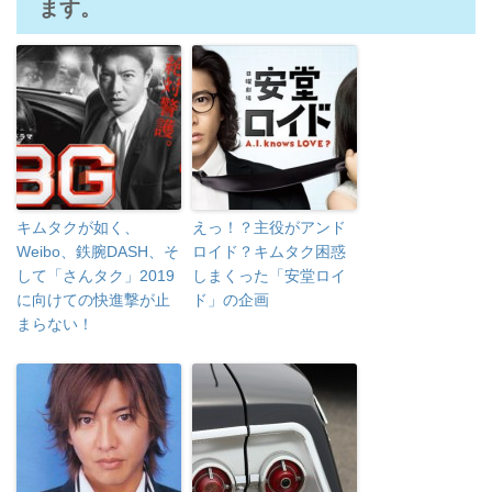
ます。
キムタクが如く、
えっ！？主役がアンド
Weibo、鉄腕DASH、そ
ロイド？キムタク困惑
して「さんタク」2019
しまくった「安堂ロイ
に向けての快進撃が止
ド」の企画
まらない！