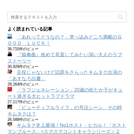
よく読まれている記事
「あれってどうなの？」突っ込みどころ満載のＧ
ＯＯＤ ＬＵＣＫ！
36,715件のビュー
『協奏曲』改めて見直してみたい深い大人のラブ
ストーリー
30,929件のビュー
主役じゃないけど話題をさらったキムタク出演の
「あすなろ白書」
28,264件のビュー
「ラブジェネレーション」20歳の松たか子がキュ
ート過ぎる大ヒットラブドラマ
27,117件のビュー
「ビューティフルライフ」の号泣シーン、その時
キムタクは？
26,588件のビュー
キムタク史上最強！No1ホスト・ヒカル！「ホスト
マンブルース」<スマスマコントキャラシリーズ＞２