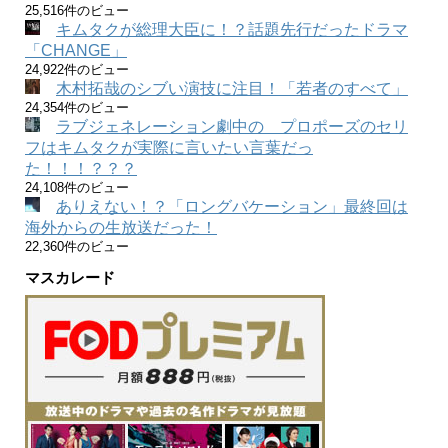
25,516件のビュー
キムタクが総理大臣に！？話題先行だったドラマ
「CHANGE」
24,922件のビュー
木村拓哉のシブい演技に注目！「若者のすべて」
24,354件のビュー
ラブジェネレーション劇中の プロポーズのセリ
フはキムタクが実際に言いたい言葉だっ
た！！！？？？
24,108件のビュー
ありえない！？「ロングバケーション」最終回は
海外からの生放送だった！
22,360件のビュー
マスカレード