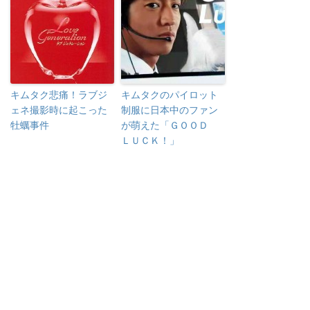
キムタク悲痛！ラブジ
キムタクのパイロット
ェネ撮影時に起こった
制服に日本中のファン
牡蠣事件
が萌えた「ＧＯＯＤ
ＬＵＣＫ！」