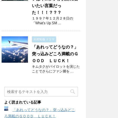
いたい言葉だっ
た！！！？？？
１９９７年１２月２８日の
「What's Up SM ...
木村拓哉 ドラマ
「あれってどうなの？」
突っ込みどころ満載のＧ
ＯＯＤ ＬＵＣＫ！
キムタクがパイロットを演じた
ことでさらにファン層を ...
よく読まれている記事
「あれってどうなの？」突っ込みどこ
ろ満載のＧＯＯＤ ＬＵＣＫ！