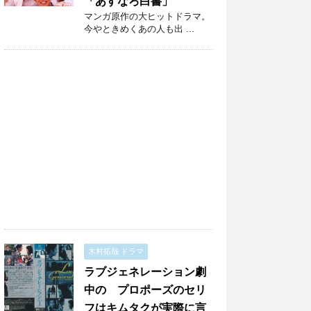
「あすなろ白書」
マンガ原作の大ヒットドラマ。
今やときめくあの人も出 ...
木村拓哉 ドラマ
ラブジェネレーション劇
中の プロポーズのセリ
フはキムタクが実際に言