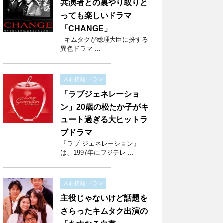
共演者との裏やり取りと
っても楽しいドラマ
「CHANGE」
キムタクが総理大臣に扮する
異色ドラマ ...
木村拓哉 ドラマ
「ラブジェネレーショ
ン」20歳の松たか子がキ
ュート過ぎる大ヒットラ
ブドラマ
『ラブ ジェネレーション』
は、1997年にフジテレ ...
木村拓哉 ドラマ
主役じゃないけど話題を
さらったキムタク出演の