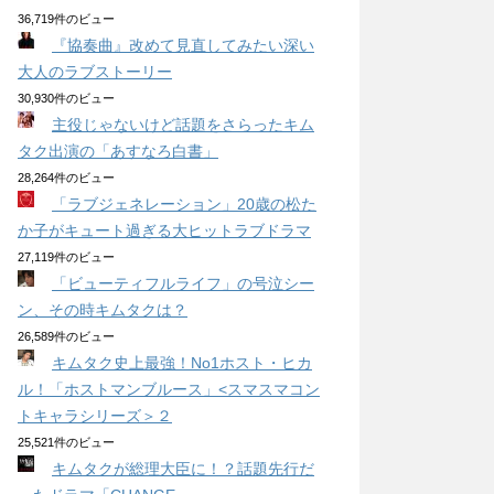
36,719件のビュー
『協奏曲』改めて見直してみたい深い
大人のラブストーリー
30,930件のビュー
主役じゃないけど話題をさらったキム
タク出演の「あすなろ白書」
28,264件のビュー
「ラブジェネレーション」20歳の松た
か子がキュート過ぎる大ヒットラブドラマ
27,119件のビュー
「ビューティフルライフ」の号泣シー
ン、その時キムタクは？
26,589件のビュー
キムタク史上最強！No1ホスト・ヒカ
ル！「ホストマンブルース」<スマスマコン
トキャラシリーズ＞２
25,521件のビュー
キムタクが総理大臣に！？話題先行だ