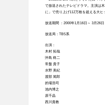
で放送されたテレビドラマ。主演は木
に」で売り上げ112万枚を超える大ヒ
放送期間 ：2000年1月16日～ 3月26
放送局：TBS系
出演：
木村 拓哉
沖島 柊二
常盤 貴子
水野 美紀
渡部 篤郎
的場浩司
池内博之
原千晶
西川貴教