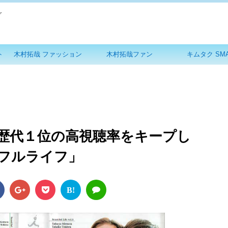
グ
ト
木村拓哉 ファッション
木村拓哉ファン
キムタク SM
歴代１位の高視聴率をキープし
フルライフ」
B!