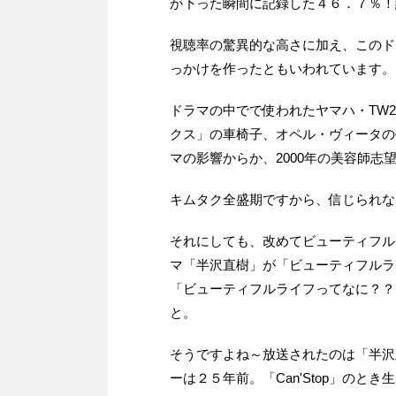
が下った瞬間に記録した４６．７％！
視聴率の驚異的な高さに加え、このド
っかけを作ったともいわれています。
ドラマの中でで使われたヤマハ・TW
クス」の車椅子、オペル・ヴィータの
マの影響からか、2000年の美容師志
キムタク全盛期ですから、信じられな
それにしても、改めてビューティフル
マ「半沢直樹」が「ビューティフルラ
「ビューティフルライフってなに？？
と。
そうですよね～放送されたのは「半沢
ーは２５年前。「Can'Stop」のと