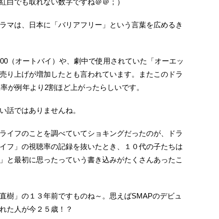
紅白でも取れない数字ですね＠＠；）
ラマは、日本に「バリアフリー」という言葉を広めるき
200（オートバイ）や、劇中で使用されていた「オーエッ
売り上げが増加したとも言われています。またこのドラ
望率が例年より2割ほど上がったらしいです。
い話ではありませんね。
ライフのことを調べていてショキングだったのが、ドラ
イフ」の視聴率の記録を抜いたとき、１０代の子たちは
」と最初に思ったっていう書き込みがたくさんあったこ
直樹」の１３年前ですものね～。思えばSMAPのデビュ
き生れた人が今２５歳！？