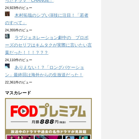
ったドラマ「CHANGE」
24,923件のビュー
木村拓哉のシブい演技に注目！「若者
のすべて」
24,355件のビュー
ラブジェネレーション劇中の プロポ
ーズのセリフはキムタクが実際に言いたい言
葉だった！！！？？？
24,110件のビュー
ありえない！？「ロングバケーショ
ン」最終回は海外からの生放送だった！
22,361件のビュー
マスカレード