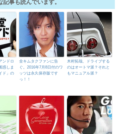
な記事も読んでいます。
アンドロ
全キムタクファンに告
木村拓哉、ドライブする
困惑しま
ぐ。2016年7月8日付のワ
のはオートマ派？それと
イド」の
ッツは永久保存版です
もマニュアル派？
っ！！