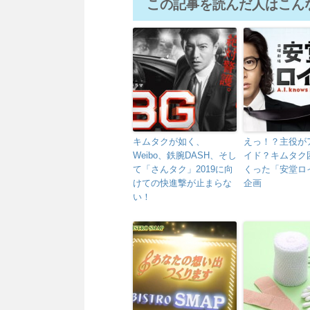
この記事を読んだ人はこん
キムタクが如く、
えっ！？主役が
Weibo、鉄腕DASH、そし
イド？キムタク
て「さんタク」2019に向
くった「安堂ロ
けての快進撃が止まらな
企画
い！