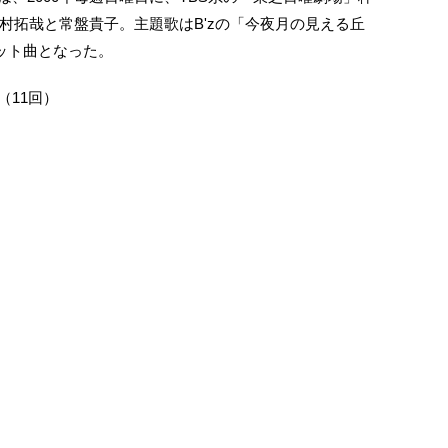
村拓哉と常盤貴子。主題歌はB'zの「今夜月の見える丘
ット曲となった。
日（11回）