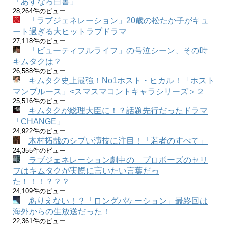
「あすなろ白書」
28,264件のビュー
「ラブジェネレーション」20歳の松たか子がキュ
ート過ぎる大ヒットラブドラマ
27,118件のビュー
「ビューティフルライフ」の号泣シーン、その時
キムタクは？
26,588件のビュー
キムタク史上最強！No1ホスト・ヒカル！「ホスト
マンブルース」<スマスマコントキャラシリーズ＞２
25,516件のビュー
キムタクが総理大臣に！？話題先行だったドラマ
「CHANGE」
24,922件のビュー
木村拓哉のシブい演技に注目！「若者のすべて」
24,355件のビュー
ラブジェネレーション劇中の プロポーズのセリ
フはキムタクが実際に言いたい言葉だっ
た！！！？？？
24,109件のビュー
ありえない！？「ロングバケーション」最終回は
海外からの生放送だった！
22,361件のビュー