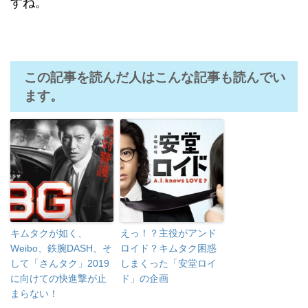
すね。
この記事を読んだ人はこんな記事も読んでい
ます。
キムタクが如く、
えっ！？主役がアンド
Weibo、鉄腕DASH、そ
ロイド？キムタク困惑
して「さんタク」2019
しまくった「安堂ロイ
に向けての快進撃が止
ド」の企画
まらない！