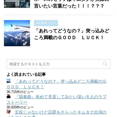
言いたい言葉だった！！！？？？
木村拓哉 ドラマ
「あれってどうなの？」突っ込みど
ころ満載のＧＯＯＤ ＬＵＣＫ！
よく読まれている記事
「あれってどうなの？」突っ込みどころ満載のＧ
ＯＯＤ ＬＵＣＫ！
36,715件のビュー
『協奏曲』改めて見直してみたい深い大人のラブ
ストーリー
30,929件のビュー
主役じゃないけど話題をさらったキムタク出演の