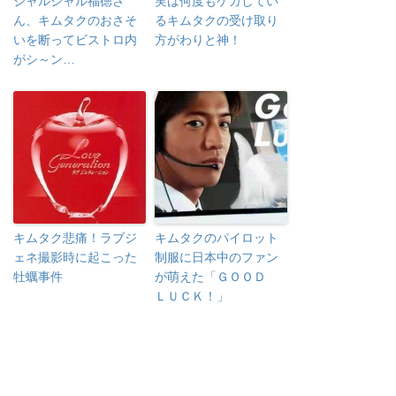
ジャルジャル福徳さ
実は何度もケガしてい
ん、キムタクのおさそ
るキムタクの受け取り
いを断ってビストロ内
方がわりと神！
がシ～ン…
キムタク悲痛！ラブジ
キムタクのパイロット
ェネ撮影時に起こった
制服に日本中のファン
牡蠣事件
が萌えた「ＧＯＯＤ
ＬＵＣＫ！」