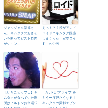
ジャルジャル福徳さ
えっ！？主役がアンド
ん、キムタクのおさそ
ロイド？キムタク困惑
いを断ってビストロ内
しまくった「安堂ロイ
がシ～ン…
ド」の企画
【いちごビッフェ】キ
「A LIFE (アライフ)を
ムタクが食べていた場
もう一度観たくなる！
所はヒルトンお台場♡
キムタクの撮影エピソ