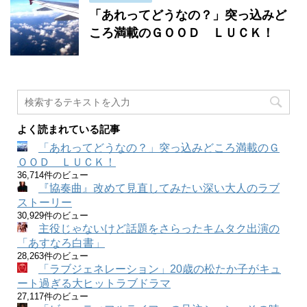
「あれってどうなの？」突っ込みど
ころ満載のＧＯＯＤ ＬＵＣＫ！
よく読まれている記事
「あれってどうなの？」突っ込みどころ満載のＧ
ＯＯＤ ＬＵＣＫ！
36,714件のビュー
『協奏曲』改めて見直してみたい深い大人のラブ
ストーリー
30,929件のビュー
主役じゃないけど話題をさらったキムタク出演の
「あすなろ白書」
28,263件のビュー
「ラブジェネレーション」20歳の松たか子がキュ
ート過ぎる大ヒットラブドラマ
27,117件のビュー