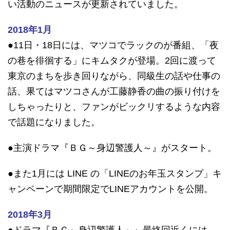
い活動のニュースが更新されていました。
2018年1月
●11日・18日には、マツコでラックのが番組、「夜
の巷を徘徊する」にキムタクが登場。2回に渡って
東京のまちを歩き回りながら、同級生の話や仕事の
話、果てはマツコさんが工藤静香の曲の振り付けを
しちゃったりと、ファンがビックリするような内容
で話題になりました。
●主演ドラマ『ＢＧ～身辺警護人～』がスタート。
●また1月には LINE の「LINEのお年玉スタンプ」キ
ャンペーンで期間限定でLINEアカウントを公開。
2018年3月
●ドラマ『ＢＧ～身辺警護人～』最終回近くには、