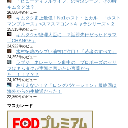
「ビューティフルライフ」の号泣シーン、その時
キムタクは？
26,588件のビュー
キムタク史上最強！No1ホスト・ヒカル！「ホスト
マンブルース」<スマスマコントキャラシリーズ＞２
25,515件のビュー
キムタクが総理大臣に！？話題先行だったドラマ
「CHANGE」
24,922件のビュー
木村拓哉のシブい演技に注目！「若者のすべて」
24,353件のビュー
ラブジェネレーション劇中の プロポーズのセリ
フはキムタクが実際に言いたい言葉だっ
た！！！？？？
24,107件のビュー
ありえない！？「ロングバケーション」最終回は
海外からの生放送だった！
22,360件のビュー
マスカレード