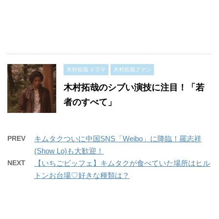
木村拓哉 ドラマ
木村拓哉ファン
木村拓哉のシブい演技に注目！「若
者のすべて」
PREV
キムタクついに中国SNS「Weibo」に降臨！羅志祥
(Show Lo)も大歓迎！
NEXT
【いちごビッフェ】キムタクが食べていた場所はヒル
トンお台場♡好きな種類は？