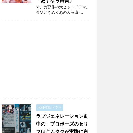
「あすなろ白書」
マンガ原作の大ヒットドラマ。
今やときめくあの人も出 ...
木村拓哉 ドラマ
ラブジェネレーション劇
中の プロポーズのセリ
フはキムタクが実際に言