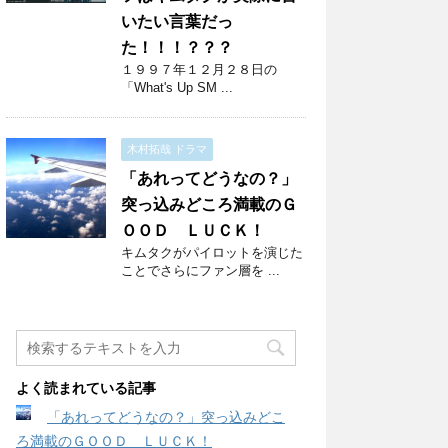
いたい言葉だっ
た！！！？？？
１９９７年１２月２８日の
「What's Up SM ...
木村拓哉 ドラマ
「あれってどうなの？」
突っ込みどころ満載のＧ
ＯＯＤ ＬＵＣＫ！
キムタクがパイロットを演じた
ことでさらにファン層を ...
よく読まれている記事
「あれってどうなの？」突っ込みどこ
ろ満載のＧＯＯＤ ＬＵＣＫ！