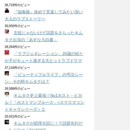
36,719件のビュー
『協奏曲』改めて見直してみたい深い
大人のラブストーリー
30,930件のビュー
主役じゃないけど話題をさらったキム
タク出演の「あすなろ白書」
28,264件のビュー
「ラブジェネレーション」20歳の松た
か子がキュート過ぎる大ヒットラブドラマ
27,118件のビュー
「ビューティフルライフ」の号泣シー
ン、その時キムタクは？
26,588件のビュー
キムタク史上最強！No1ホスト・ヒカ
ル！「ホストマンブルース」<スマスマコン
トキャラシリーズ＞２
25,521件のビュー
キムタクが総理大臣に！？話題先行だ