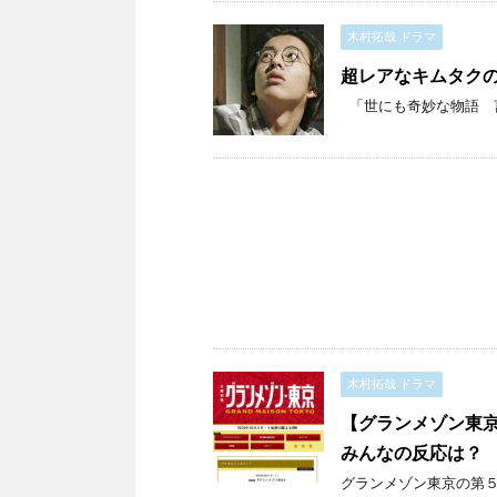
木村拓哉 ドラマ
超レアなキムタク
「世にも奇妙な物語 言葉
木村拓哉 ドラマ
【グランメゾン東京
みんなの反応は？
グランメゾン東京の第５