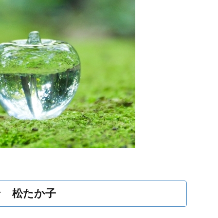
ン 松たか子