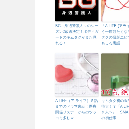
BG～身辺警護人～のシー
「A LIFE (ア
ズン2放送決定！ボディガ
う一度観たくな
ードのキムタクがまた見
タクの撮影エピ
れる！
もしろ裏話
A LIFE（ア ライフ）５話
キムタク初の医
までのドラマ裏話！医療
待大！？『A LI
関係リスナーからのツッ
き人〜』 SMA
コミ多しｗ
の初仕事