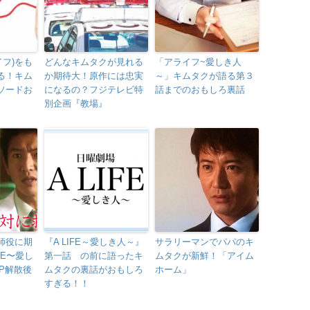
ライフ)をも
どんなキムタクが見れる
「アライフ~愛しき人
る！キム
か期待大！原作には忠実
～」キムタクが語る第３
ソードお
になるの？フジテレビ特
話までのおもしろ裏話
別企画『教場』
師役に期
『A LIFE～愛しき人～』
サラリーマンでパパのキ
FE〜愛し
第一話 の前に語ったキ
ムタクが新鮮！「アイム
P解散後
ムタクの裏話がおもしろ
ホーム」
すぎる！！