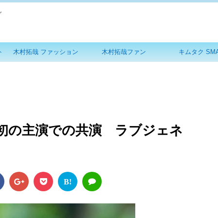
グ
ト
木村拓哉 ファッション
木村拓哉ファン
キムタク SM
初の主演での共演 ラブジェネ
B!