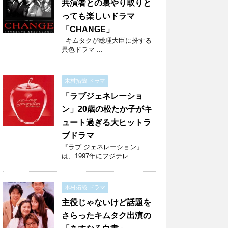
共演者との裏やり取りと
っても楽しいドラマ
「CHANGE」
キムタクが総理大臣に扮する
異色ドラマ ...
木村拓哉 ドラマ
「ラブジェネレーショ
ン」20歳の松たか子がキ
ュート過ぎる大ヒットラ
ブドラマ
『ラブ ジェネレーション』
は、1997年にフジテレ ...
木村拓哉 ドラマ
主役じゃないけど話題を
さらったキムタク出演の