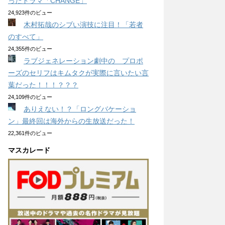
ったドラマ「CHANGE」
24,923件のビュー
木村拓哉のシブい演技に注目！「若者
のすべて」
24,355件のビュー
ラブジェネレーション劇中の プロポ
ーズのセリフはキムタクが実際に言いたい言
葉だった！！！？？？
24,109件のビュー
ありえない！？「ロングバケーショ
ン」最終回は海外からの生放送だった！
22,361件のビュー
マスカレード