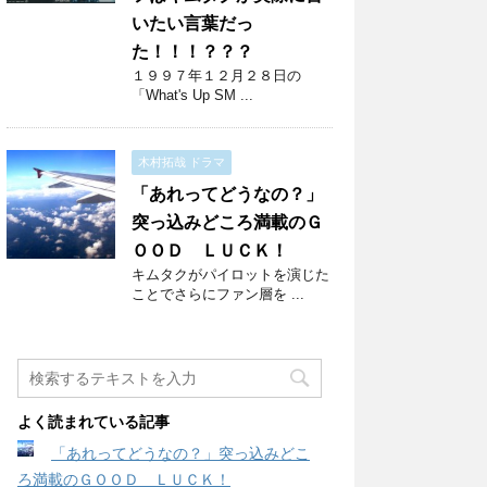
いたい言葉だっ
た！！！？？？
１９９７年１２月２８日の
「What's Up SM ...
木村拓哉 ドラマ
「あれってどうなの？」
突っ込みどころ満載のＧ
ＯＯＤ ＬＵＣＫ！
キムタクがパイロットを演じた
ことでさらにファン層を ...
よく読まれている記事
「あれってどうなの？」突っ込みどこ
ろ満載のＧＯＯＤ ＬＵＣＫ！