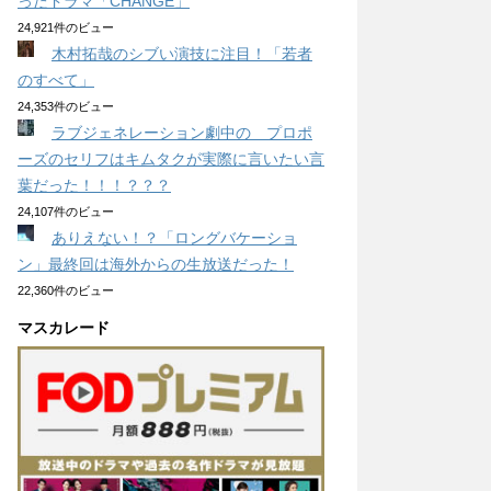
ったドラマ「CHANGE」
24,921件のビュー
木村拓哉のシブい演技に注目！「若者
のすべて」
24,353件のビュー
ラブジェネレーション劇中の プロポ
ーズのセリフはキムタクが実際に言いたい言
葉だった！！！？？？
24,107件のビュー
ありえない！？「ロングバケーショ
ン」最終回は海外からの生放送だった！
22,360件のビュー
マスカレード