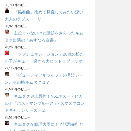
36,714件のビュー
『協奏曲』改めて見直してみたい深い
大人のラブストーリー
30,929件のビュー
主役じゃないけど話題をさらったキム
タク出演の「あすなろ白書」
28,263件のビュー
「ラブジェネレーション」20歳の松た
か子がキュート過ぎる大ヒットラブドラマ
27,117件のビュー
「ビューティフルライフ」の号泣シー
ン、その時キムタクは？
26,588件のビュー
キムタク史上最強！No1ホスト・ヒカ
ル！「ホストマンブルース」<スマスマコン
トキャラシリーズ＞２
25,515件のビュー
キムタクが総理大臣に！？話題先行だ