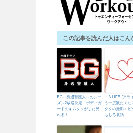
この記事を読んだ人はこん
BG～身辺警護人～のシー
「A LIFE (ア
ズン2放送決定！ボディガ
う一度観たくな
ードのキムタクがまた見
タクの撮影エピ
れる！
もしろ裏話