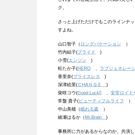
ク。
さっと上げただけでもこのラインナッ
すよね。
山口智子（
ロングバケーション
）
竹内結子(
プライド
)
小雪(
エンジン
)
松たか子(
HERO
、
ラブジェネレー
香里奈(
プライスレス
)
深津絵里(
ＣHAＮＧＥ
)
柴咲コウ(
Good Luck!!
、
安堂ロイド〜A
常盤 貴子(
ビューティフルライフ
）
中山美穂（
眠れる森
）
綾瀬はるか（
Mr.Brain
)
事務所に力があるからなのか、共演し