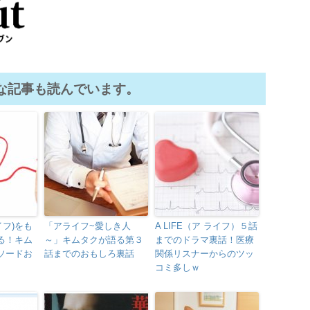
な記事も読んでいます。
ライフ)をも
「アライフ~愛しき人
A LIFE（ア ライフ）５話
る！キム
～」キムタクが語る第３
までのドラマ裏話！医療
ソードお
話までのおもしろ裏話
関係リスナーからのツッ
コミ多しｗ