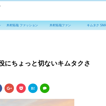
グ
ト
木村拓哉 ファッション
木村拓哉ファン
キムタク SM
役にちょっと切ないキムタクさ
B!