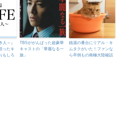
しき人～』
TBSががんばった超豪華
銭湯の番台にリアル・キ
語ったキ
キャストの「華麗なる一
ムタクがいた！ファンな
おもしろ
族」
ら卒倒もの南極大陸秘話