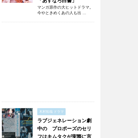
「あすなろ白書」
マンガ原作の大ヒットドラマ。
今やときめくあの人も出 ...
木村拓哉 ドラマ
ラブジェネレーション劇
中の プロポーズのセリ
フはキムタクが実際に言