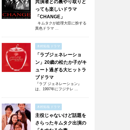
共演者との裏やり取りと
っても楽しいドラマ
「CHANGE」
キムタクが総理大臣に扮する
異色ドラマ ...
木村拓哉 ドラマ
「ラブジェネレーショ
ン」20歳の松たか子がキ
ュート過ぎる大ヒットラ
ブドラマ
『ラブ ジェネレーション』
は、1997年にフジテレ ...
木村拓哉 ドラマ
主役じゃないけど話題を
さらったキムタク出演の