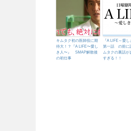
キムタク初の医師役に期
『A LIFE～愛
待大！？『A LIFE〜愛し
第一話 の前に
き人〜』 SMAP解散後
ムタクの裏話が
の初仕事
すぎる！！