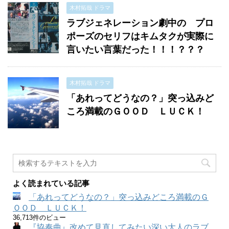
木村拓哉 ドラマ
ラブジェネレーション劇中の プロ
ポーズのセリフはキムタクが実際に
言いたい言葉だった！！！？？？
木村拓哉 ドラマ
「あれってどうなの？」突っ込みど
ころ満載のＧＯＯＤ ＬＵＣＫ！
よく読まれている記事
「あれってどうなの？」突っ込みどころ満載のＧ
ＯＯＤ ＬＵＣＫ！
36,713件のビュー
『協奏曲』改めて見直してみたい深い大人のラブ