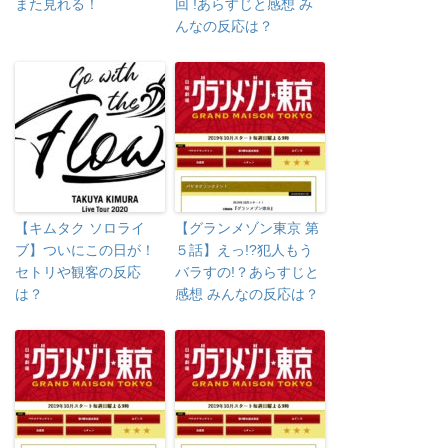
また見れる！
回 !あらすじと感想 み
んなの反応は？
【キムタク ソロライ
【グランメゾン東京 第
ブ】ついにこの日が！
５話】えっ!?犯人もう
セトリや観客の反応
バラすの!？あらすじと
は？
感想 みんなの反応は？