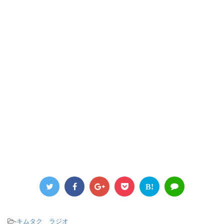
B!
-
キムタク ラジオ