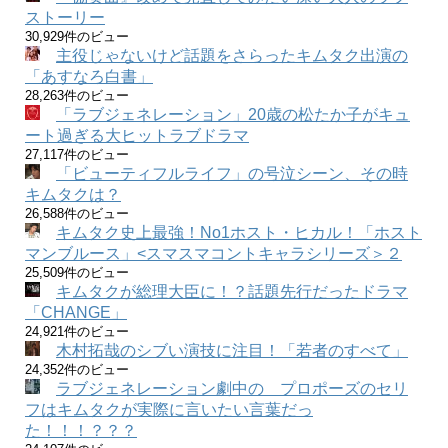
ストーリー
30,929件のビュー
主役じゃないけど話題をさらったキムタク出演の
「あすなろ白書」
28,263件のビュー
「ラブジェネレーション」20歳の松たか子がキュ
ート過ぎる大ヒットラブドラマ
27,117件のビュー
「ビューティフルライフ」の号泣シーン、その時
キムタクは？
26,588件のビュー
キムタク史上最強！No1ホスト・ヒカル！「ホスト
マンブルース」<スマスマコントキャラシリーズ＞２
25,509件のビュー
キムタクが総理大臣に！？話題先行だったドラマ
「CHANGE」
24,921件のビュー
木村拓哉のシブい演技に注目！「若者のすべて」
24,352件のビュー
ラブジェネレーション劇中の プロポーズのセリ
フはキムタクが実際に言いたい言葉だっ
た！！！？？？