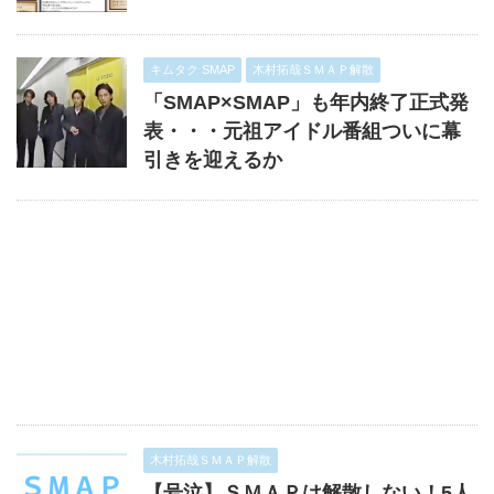
キムタク SMAP
木村拓哉ＳＭＡＰ解散
「SMAP×SMAP」も年内終了正式発
表・・・元祖アイドル番組ついに幕
引きを迎えるか
木村拓哉ＳＭＡＰ解散
【号泣】ＳＭＡＰは解散しない！5人