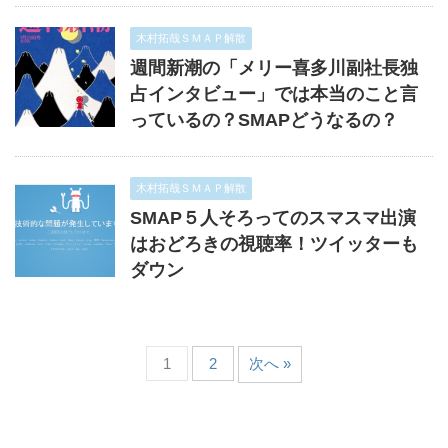
木村拓哉ＳＭＡＰ解散
週間新潮の「メリー喜多川副社長独
占インタビュー」では本当のこと言
っているの？SMAPどうなるの？
木村拓哉ＳＭＡＰ解散
SMAP５人そろってのスマスマ出演
はおどろきの視聴率！ツイッターも
ダウン
1
2
次へ »