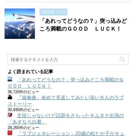
木村拓哉 ドラマ
「あれってどうなの？」突っ込みど
ころ満載のＧＯＯＤ ＬＵＣＫ！
よく読まれている記事
「あれってどうなの？」突っ込みどころ満載のＧ
ＯＯＤ ＬＵＣＫ！
36,720件のビュー
『協奏曲』改めて見直してみたい深い大人のラブ
ストーリー
30,930件のビュー
主役じゃないけど話題をさらったキムタク出演の
「あすなろ白書」
28,265件のビュー
「ラブジェネレーション」20歳の松たか子がキュ