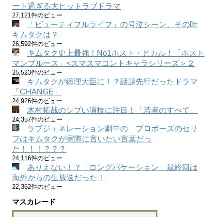
ート過ぎる大ヒットラブドラマ
27,121件のビュー
「ビューティフルライフ」の号泣シーン、その時
キムタクは？
26,592件のビュー
キムタク史上最強！No1ホスト・ヒカル！「ホスト
マンブルース」<スマスマコントキャラシリーズ＞２
25,523件のビュー
キムタクが総理大臣に！？話題先行だったドラマ
「CHANGE」
24,926件のビュー
木村拓哉のシブい演技に注目！「若者のすべて」
24,357件のビュー
ラブジェネレーション劇中の プロポーズのセリ
フはキムタクが実際に言いたい言葉だっ
た！！！？？？
24,116件のビュー
ありえない！？「ロングバケーション」最終回は
海外からの生放送だった！
22,362件のビュー
マスカレード