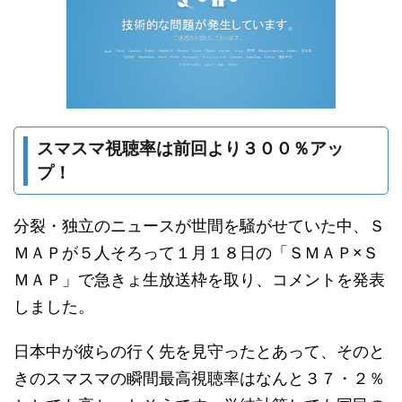
スマスマ視聴率は前回より３００％アッ
プ！
分裂・独立のニュースが世間を騒がせていた中、Ｓ
ＭＡＰが５人そろって１月１８日の「ＳＭＡＰ×Ｓ
ＭＡＰ」で急きょ生放送枠を取り、コメントを発表
しました。
日本中が彼らの行く先を見守ったとあって、そのと
きのスマスマの瞬間最高視聴率はなんと３７・２％