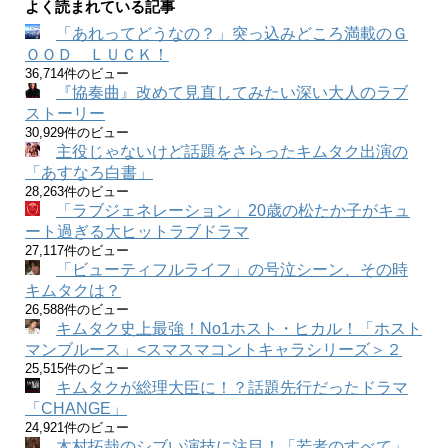
よく読まれている記事
「あれってどうなの？」突っ込みどころ満載のＧ
ＯＯＤ ＬＵＣＫ！
36,714件のビュー
『協奏曲』改めて見直してみたい深い大人のラブ
ストーリー
30,929件のビュー
主役じゃないけど話題をさらったキムタク出演の
「あすなろ白書」
28,263件のビュー
「ラブジェネレーション」20歳の松たか子がキュ
ート過ぎる大ヒットラブドラマ
27,117件のビュー
「ビューティフルライフ」の号泣シーン、その時
キムタクは？
26,588件のビュー
キムタク史上最強！No1ホスト・ヒカル！「ホスト
マンブルース」<スマスマコントキャラシリーズ＞２
25,515件のビュー
キムタクが総理大臣に！？話題先行だったドラマ
「CHANGE」
24,921件のビュー
木村拓哉のシブい演技に注目！「若者のすべて」