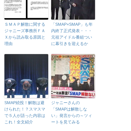
ＳＭＡＰ解散に関する
「SMAP×SMAP」も年
ジャニーズ事務所ＦＡ
内終了正式発表・・・
Ｘから読み取る原因と
元祖アイドル番組つい
理由
に幕引きを迎えるか
SMAP続投！解散は避
ジャニーさんの
けられた！？スマスマ
「SMAPは解散しな
で５人が語った内容は
い」発言からの～ツィ
これ！全文紹介
ートを見てみる