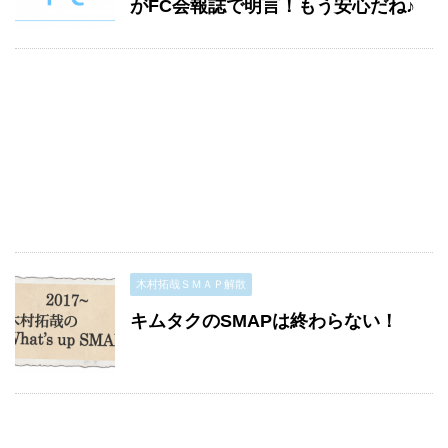
がFC会報誌で明言！もう安心だね♪
木村拓哉ＳＭＡＰ解散
キムタクのSMAPは終わらない！