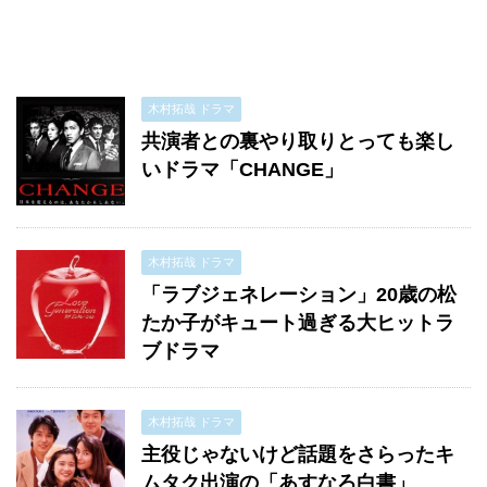
木村拓哉 ドラマ
共演者との裏やり取りとっても楽し
いドラマ「CHANGE」
木村拓哉 ドラマ
「ラブジェネレーション」20歳の松
たか子がキュート過ぎる大ヒットラ
ブドラマ
木村拓哉 ドラマ
主役じゃないけど話題をさらったキ
ムタク出演の「あすなろ白書」