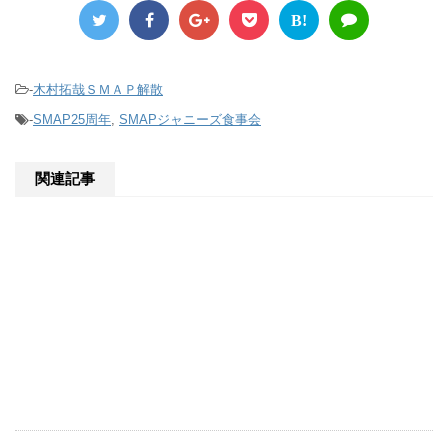
B!
-
木村拓哉ＳＭＡＰ解散
-
SMAP25周年
,
SMAPジャニーズ食事会
関連記事