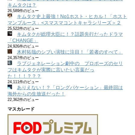
キムタクは？
26,589件のビュー
キムタク史上最強！No1ホスト・ヒカル！「ホスト
マンブルース」<スマスマコントキャラシリーズ＞２
25,522件のビュー
キムタクが総理大臣に！？話題先行だったドラマ
「CHANGE」
24,926件のビュー
木村拓哉のシブい演技に注目！「若者のすべて」
24,357件のビュー
ラブジェネレーション劇中の プロポーズのセリ
フはキムタクが実際に言いたい言葉だっ
た！！！？？？
24,111件のビュー
ありえない！？「ロングバケーション」最終回は
海外からの生放送だった！
22,362件のビュー
マスカレード