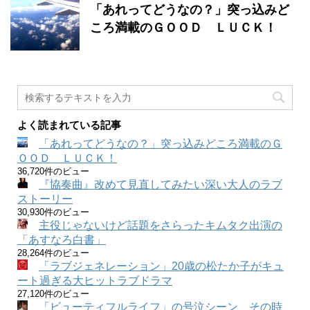
「あれってどうなの？」突っ込みど
ころ満載のＧＯＯＤ ＬＵＣＫ！
よく読まれている記事
「あれってどうなの？」突っ込みどころ満載のＧ
ＯＯＤ ＬＵＣＫ！
36,720件のビュー
『協奏曲』改めて見直してみたい深い大人のラブ
ストーリー
30,930件のビュー
主役じゃないけど話題をさらったキムタク出演の
「あすなろ白書」
28,264件のビュー
「ラブジェネレーション」20歳の松たか子がキュ
ート過ぎる大ヒットラブドラマ
27,120件のビュー
「ビューティフルライフ」の号泣シーン、その時