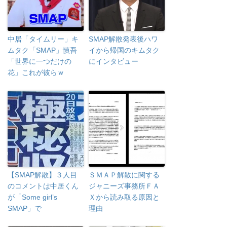
中居「タイムリー」キ
SMAP解散発表後ハワ
ムタク「SMAP」慎吾
イから帰国のキムタク
「世界に一つだけの
にインタビュー
花」これが彼らｗ
【SMAP解散】３人目
ＳＭＡＰ解散に関する
のコメントは中居くん
ジャニーズ事務所ＦＡ
が「Some girl’s
Ｘから読み取る原因と
SMAP」で
理由