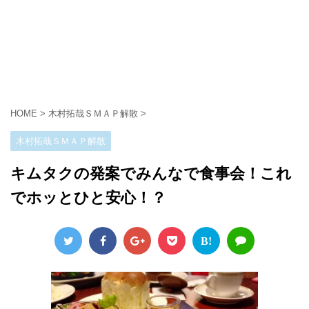
HOME
>
木村拓哉ＳＭＡＰ解散
>
木村拓哉ＳＭＡＰ解散
キムタクの発案でみんなで食事会！これ
でホッとひと安心！？
B!