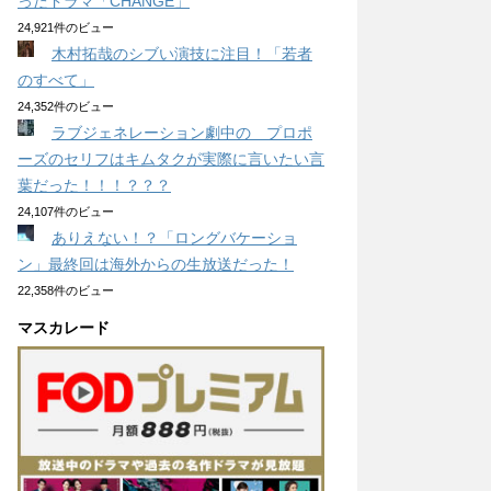
ったドラマ「CHANGE」
24,921件のビュー
木村拓哉のシブい演技に注目！「若者
のすべて」
24,352件のビュー
ラブジェネレーション劇中の プロポ
ーズのセリフはキムタクが実際に言いたい言
葉だった！！！？？？
24,107件のビュー
ありえない！？「ロングバケーショ
ン」最終回は海外からの生放送だった！
22,358件のビュー
マスカレード