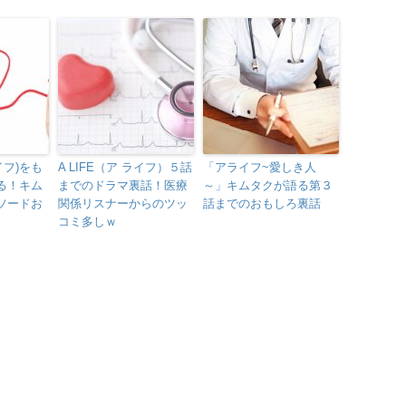
ライフ)をも
A LIFE（ア ライフ）５話
「アライフ~愛しき人
る！キム
までのドラマ裏話！医療
～」キムタクが語る第３
ソードお
関係リスナーからのツッ
話までのおもしろ裏話
コミ多しｗ