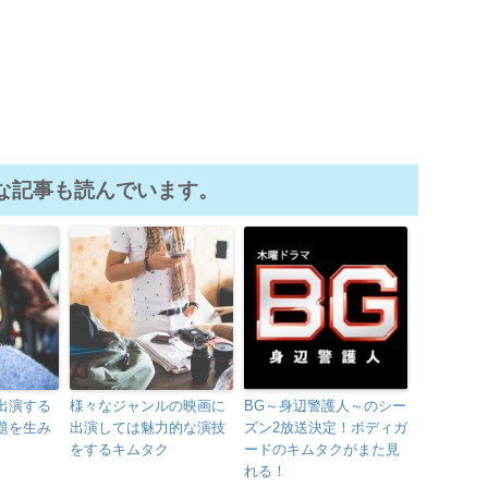
な記事も読んでいます。
出演する
様々なジャンルの映画に
BG～身辺警護人～のシー
題を生み
出演しては魅力的な演技
ズン2放送決定！ボディガ
をするキムタク
ードのキムタクがまた見
れる！