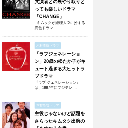
共演者との裏やり取りと
っても楽しいドラマ
「CHANGE」
キムタクが総理大臣に扮する
異色ドラマ ...
木村拓哉 ドラマ
「ラブジェネレーショ
ン」20歳の松たか子がキ
ュート過ぎる大ヒットラ
ブドラマ
『ラブ ジェネレーション』
は、1997年にフジテレ ...
木村拓哉 ドラマ
主役じゃないけど話題を
さらったキムタク出演の