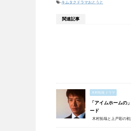
-
キムタクドラマおとうと
関連記事
木村拓哉 ドラマ
「アイムホームの」
ード
木村拓哉と上戸彩の初共演