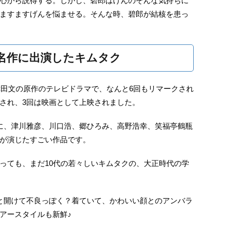
心から説得する。しかし、碧郎はげんのそんな気持ちに
ますますげんを悩ませる。そんな時、碧郎が結核を患っ
名作に出演したキムタク
幸田文の原作のテレビドラマで、なんと6回もリマークされ
され、3回は映画として上映されました。
に、津川雅彦、川口浩、郷ひろみ、高野浩幸、笑福亭鶴瓶
が演じたすごい作品です。
っても、まだ10代の若々しいキムタクの、大正時代の学
と開けて不良っぽく？着ていて、かわいい顔とのアンバラ
アースタイルも新鮮♪