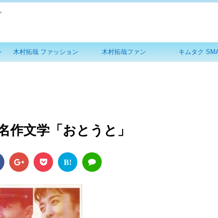
グ
ト
木村拓哉 ファッション
木村拓哉ファン
キムタク SM
名作文学「おとうと」
B!