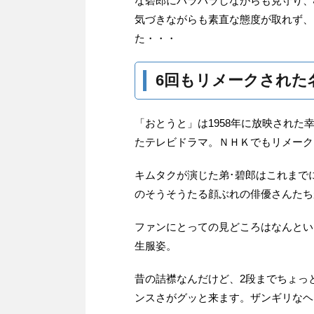
な碧郎にハラハラしながらも見守り、
気づきながらも素直な態度が取れず、
た・・・
6回もリメークされた
「おとうと」は1958年に放映された
たテレビドラマ。ＮＨＫでもリメーク
キムタクが演じた弟･碧郎はこれまで
のそうそうたる顔ぶれの俳優さんたち
ファンにとっての見どころはなんとい
生服姿。
昔の詰襟なんだけど、2段までちょっ
ンスさがグッと来ます。ザンギリなヘ