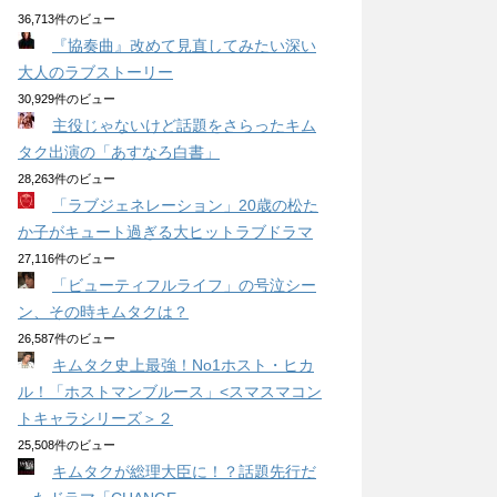
36,713件のビュー
『協奏曲』改めて見直してみたい深い
大人のラブストーリー
30,929件のビュー
主役じゃないけど話題をさらったキム
タク出演の「あすなろ白書」
28,263件のビュー
「ラブジェネレーション」20歳の松た
か子がキュート過ぎる大ヒットラブドラマ
27,116件のビュー
「ビューティフルライフ」の号泣シー
ン、その時キムタクは？
26,587件のビュー
キムタク史上最強！No1ホスト・ヒカ
ル！「ホストマンブルース」<スマスマコン
トキャラシリーズ＞２
25,508件のビュー
キムタクが総理大臣に！？話題先行だ