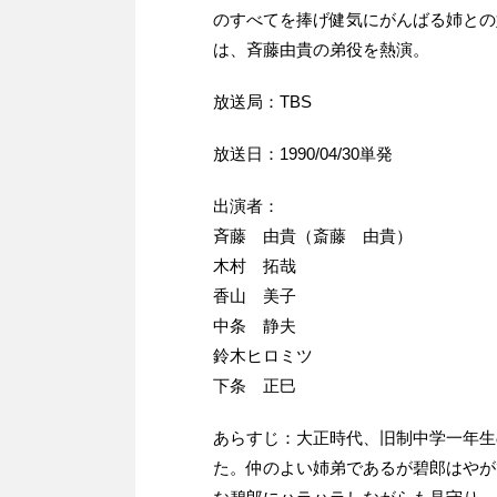
のすべてを捧げ健気にがんばる姉との
は、斉藤由貴の弟役を熱演。
放送局：TBS
放送日：1990/04/30単発
出演者：
斉藤 由貴（斎藤 由貴）
木村 拓哉
香山 美子
中条 静夫
鈴木ヒロミツ
下条 正巳
あらすじ：大正時代、旧制中学一年生
た。仲のよい姉弟であるが碧郎はやが