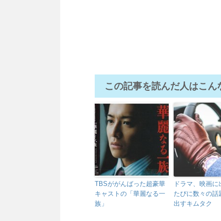
この記事を読んだ人はこん
TBSががんばった超豪華
ドラマ、映画に
キャストの「華麗なる一
たびに数々の話
族」
出すキムタク