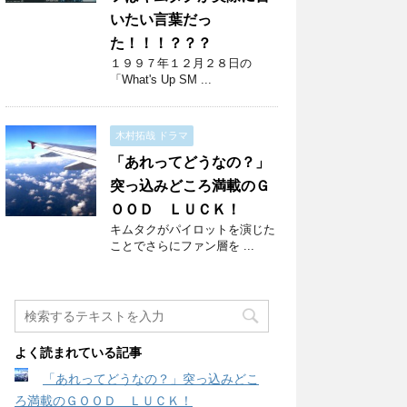
いたい言葉だっ
た！！！？？？
１９９７年１２月２８日の
「What's Up SM ...
木村拓哉 ドラマ
「あれってどうなの？」
突っ込みどころ満載のＧ
ＯＯＤ ＬＵＣＫ！
キムタクがパイロットを演じた
ことでさらにファン層を ...
よく読まれている記事
「あれってどうなの？」突っ込みどこ
ろ満載のＧＯＯＤ ＬＵＣＫ！