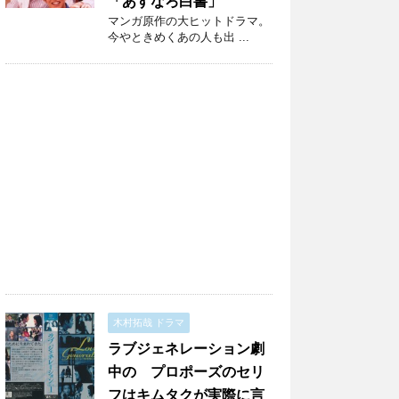
「あすなろ白書」
マンガ原作の大ヒットドラマ。
今やときめくあの人も出 ...
木村拓哉 ドラマ
ラブジェネレーション劇
中の プロポーズのセリ
フはキムタクが実際に言