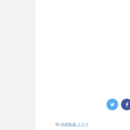
-
木村拓哉 ドラマ