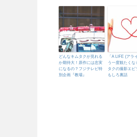
どんなキムタクが見れる
「A LIFE (ア
か期待大！原作には忠実
う一度観たくな
になるの？フジテレビ特
タクの撮影エピ
別企画『教場』
もしろ裏話