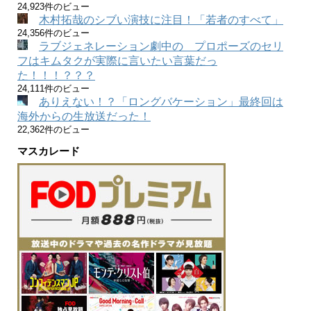
24,923件のビュー
木村拓哉のシブい演技に注目！「若者のすべて」
24,356件のビュー
ラブジェネレーション劇中の プロポーズのセリ
フはキムタクが実際に言いたい言葉だっ
た！！！？？？
24,111件のビュー
ありえない！？「ロングバケーション」最終回は
海外からの生放送だった！
22,362件のビュー
マスカレード