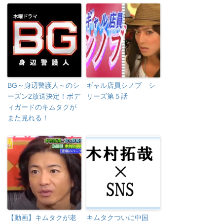
BG～身辺警護人～のシ
ギャル店員シノブ シ
ーズン2放送決定！ボデ
リーズ第５話
ィガードのキムタクが
また見れる！
【動画】キムタクが老
キムタクついに中国