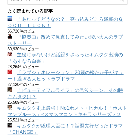
よく読まれている記事
「あれってどうなの？」突っ込みどころ満載のＧ
ＯＯＤ ＬＵＣＫ！
36,720件のビュー
『協奏曲』改めて見直してみたい深い大人のラブ
ストーリー
30,930件のビュー
主役じゃないけど話題をさらったキムタク出演の
「あすなろ白書」
28,264件のビュー
「ラブジェネレーション」20歳の松たか子がキュ
ート過ぎる大ヒットラブドラマ
27,120件のビュー
「ビューティフルライフ」の号泣シーン、その時
キムタクは？
26,589件のビュー
キムタク史上最強！No1ホスト・ヒカル！「ホスト
マンブルース」<スマスマコントキャラシリーズ＞２
25,521件のビュー
キムタクが総理大臣に！？話題先行だったドラマ
「CHANGE」