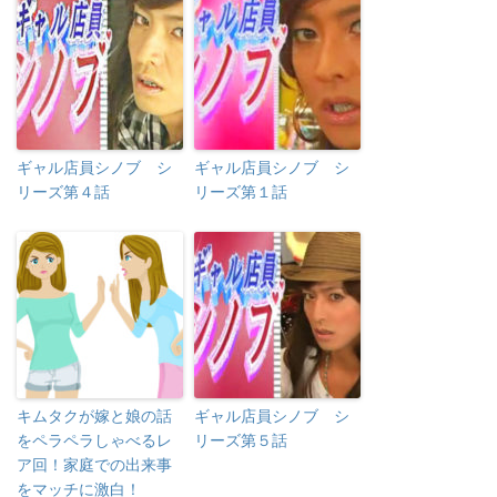
ギャル店員シノブ シ
ギャル店員シノブ シ
リーズ第４話
リーズ第１話
キムタクが嫁と娘の話
ギャル店員シノブ シ
をペラペラしゃべるレ
リーズ第５話
ア回！家庭での出来事
をマッチに激白！