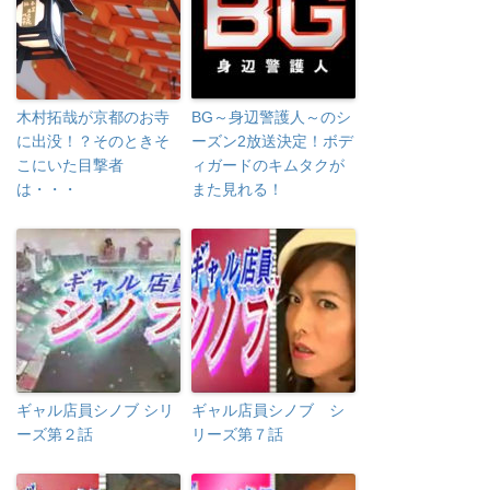
木村拓哉が京都のお寺
BG～身辺警護人～のシ
に出没！？そのときそ
ーズン2放送決定！ボデ
こにいた目撃者
ィガードのキムタクが
は・・・
また見れる！
ギャル店員シノブ シリ
ギャル店員シノブ シ
ーズ第２話
リーズ第７話