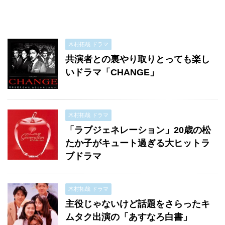
木村拓哉 ドラマ
共演者との裏やり取りとっても楽し
いドラマ「CHANGE」
木村拓哉 ドラマ
「ラブジェネレーション」20歳の松
たか子がキュート過ぎる大ヒットラ
ブドラマ
木村拓哉 ドラマ
主役じゃないけど話題をさらったキ
ムタク出演の「あすなろ白書」