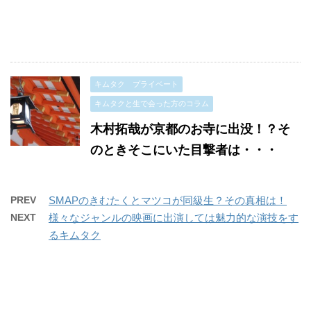
キムタク プライベート
キムタクと生で会った方のコラム
木村拓哉が京都のお寺に出没！？そ
のときそこにいた目撃者は・・・
PREV
SMAPのきむたくとマツコが同級生？その真相は！
NEXT
様々なジャンルの映画に出演しては魅力的な演技をす
るキムタク