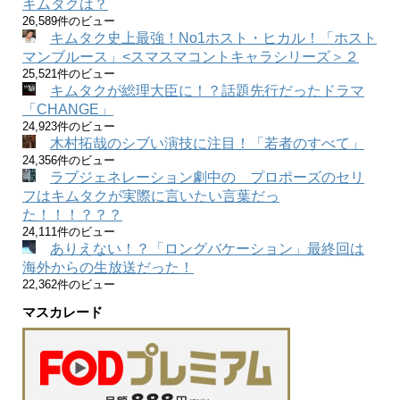
キムタクは？
26,589件のビュー
キムタク史上最強！No1ホスト・ヒカル！「ホスト
マンブルース」<スマスマコントキャラシリーズ＞２
25,521件のビュー
キムタクが総理大臣に！？話題先行だったドラマ
「CHANGE」
24,923件のビュー
木村拓哉のシブい演技に注目！「若者のすべて」
24,356件のビュー
ラブジェネレーション劇中の プロポーズのセリ
フはキムタクが実際に言いたい言葉だっ
た！！！？？？
24,111件のビュー
ありえない！？「ロングバケーション」最終回は
海外からの生放送だった！
22,362件のビュー
マスカレード