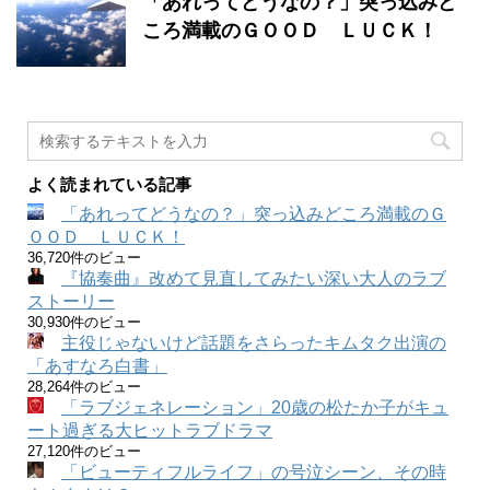
「あれってどうなの？」突っ込みど
ころ満載のＧＯＯＤ ＬＵＣＫ！
よく読まれている記事
「あれってどうなの？」突っ込みどころ満載のＧ
ＯＯＤ ＬＵＣＫ！
36,720件のビュー
『協奏曲』改めて見直してみたい深い大人のラブ
ストーリー
30,930件のビュー
主役じゃないけど話題をさらったキムタク出演の
「あすなろ白書」
28,264件のビュー
「ラブジェネレーション」20歳の松たか子がキュ
ート過ぎる大ヒットラブドラマ
27,120件のビュー
「ビューティフルライフ」の号泣シーン、その時