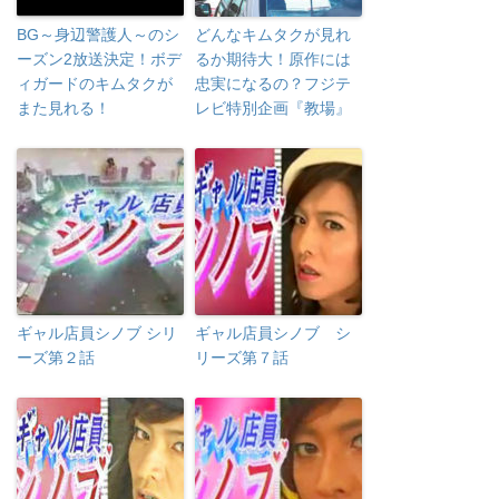
BG～身辺警護人～のシ
どんなキムタクが見れ
ーズン2放送決定！ボデ
るか期待大！原作には
ィガードのキムタクが
忠実になるの？フジテ
また見れる！
レビ特別企画『教場』
ギャル店員シノブ シリ
ギャル店員シノブ シ
ーズ第２話
リーズ第７話