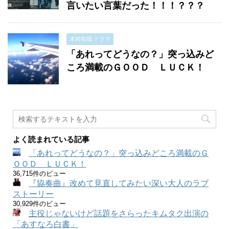
言いたい言葉だった！！！？？？
木村拓哉 ドラマ
「あれってどうなの？」突っ込みど
ころ満載のＧＯＯＤ ＬＵＣＫ！
よく読まれている記事
「あれってどうなの？」突っ込みどころ満載のＧ
ＯＯＤ ＬＵＣＫ！
36,715件のビュー
『協奏曲』改めて見直してみたい深い大人のラブ
ストーリー
30,929件のビュー
主役じゃないけど話題をさらったキムタク出演の
「あすなろ白書」