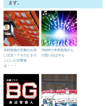
ます。
木村拓哉が京都のお寺
SMAPの木村拓哉さん
に出没！？そのときそ
の思い出は今も
こにいた目撃者
は・・・