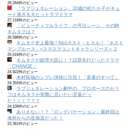
28,264件のビュー
「ラブジェネレーション」20歳の松たか子がキュ
ート過ぎる大ヒットラブドラマ
27,118件のビュー
「ビューティフルライフ」の号泣シーン、その時
キムタクは？
26,588件のビュー
キムタク史上最強！No1ホスト・ヒカル！「ホスト
マンブルース」<スマスマコントキャラシリーズ＞２
25,516件のビュー
キムタクが総理大臣に！？話題先行だったドラマ
「CHANGE」
24,922件のビュー
木村拓哉のシブい演技に注目！「若者のすべて」
24,355件のビュー
ラブジェネレーション劇中の プロポーズのセリ
フはキムタクが実際に言いたい言葉だっ
た！！！？？？
24,109件のビュー
ありえない！？「ロングバケーション」最終回は
海外からの生放送だった！
22,361件のビュー