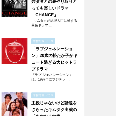
共演者との裏やり取りと
っても楽しいドラマ
「CHANGE」
キムタクが総理大臣に扮する
異色ドラマ ...
木村拓哉 ドラマ
「ラブジェネレーショ
ン」20歳の松たか子がキ
ュート過ぎる大ヒットラ
ブドラマ
『ラブ ジェネレーション』
は、1997年にフジテレ ...
木村拓哉 ドラマ
主役じゃないけど話題を
さらったキムタク出演の