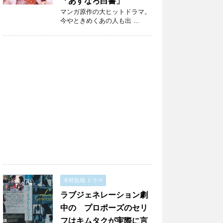
「あすなろ白書」
マンガ原作の大ヒットドラマ。
今やときめくあの人も出 ...
木村拓哉 ドラマ
ラブジェネレーション劇
中の プロポーズのセリ
フはキムタクが実際に言