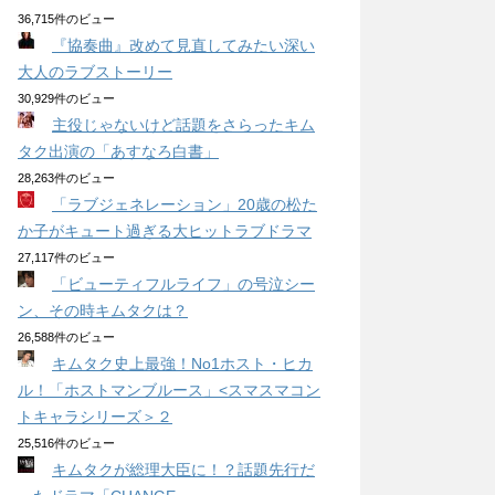
36,715件のビュー
『協奏曲』改めて見直してみたい深い
大人のラブストーリー
30,929件のビュー
主役じゃないけど話題をさらったキム
タク出演の「あすなろ白書」
28,263件のビュー
「ラブジェネレーション」20歳の松た
か子がキュート過ぎる大ヒットラブドラマ
27,117件のビュー
「ビューティフルライフ」の号泣シー
ン、その時キムタクは？
26,588件のビュー
キムタク史上最強！No1ホスト・ヒカ
ル！「ホストマンブルース」<スマスマコン
トキャラシリーズ＞２
25,516件のビュー
キムタクが総理大臣に！？話題先行だ