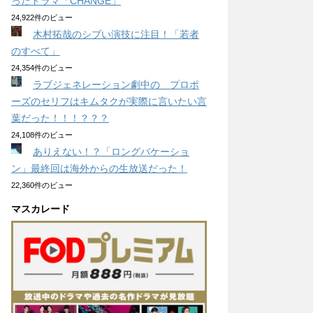
ったドラマ「CHANGE」
24,922件のビュー
木村拓哉のシブい演技に注目！「若者
のすべて」
24,354件のビュー
ラブジェネレーション劇中の プロポ
ーズのセリフはキムタクが実際に言いたい言
葉だった！！！？？？
24,108件のビュー
ありえない！？「ロングバケーショ
ン」最終回は海外からの生放送だった！
22,360件のビュー
マスカレード