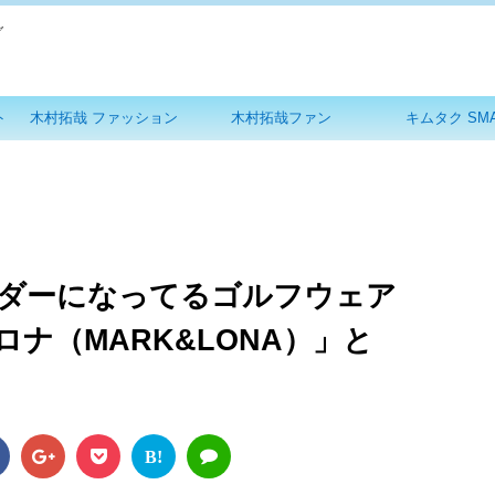
グ
ト
木村拓哉 ファッション
木村拓哉ファン
キムタク SM
ダーになってるゴルフウェア
ナ（MARK&LONA）」と
B!