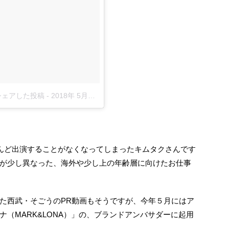
)がシェアした投稿
-
2018年 5月月7日午前4時36分PDT
んど出演することがなくなってしまったキムタクさんです
が少し異なった、海外や少し上の年齢層に向けたお仕事
た西武・そごうのPR動画もそうですが、今年５月にはア
（MARK&LONA）」の、ブランドアンバサダーに起用