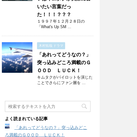
いたい言葉だっ
た！！！？？？
１９９７年１２月２８日の
「What's Up SM ...
木村拓哉 ドラマ
「あれってどうなの？」
突っ込みどころ満載のＧ
ＯＯＤ ＬＵＣＫ！
キムタクがパイロットを演じた
ことでさらにファン層を ...
よく読まれている記事
「あれってどうなの？」突っ込みどこ
ろ満載のＧＯＯＤ ＬＵＣＫ！