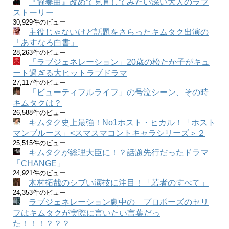
『協奏曲』改めて見直してみたい深い大人のラブ
ストーリー
30,929件のビュー
主役じゃないけど話題をさらったキムタク出演の
「あすなろ白書」
28,263件のビュー
「ラブジェネレーション」20歳の松たか子がキュ
ート過ぎる大ヒットラブドラマ
27,117件のビュー
「ビューティフルライフ」の号泣シーン、その時
キムタクは？
26,588件のビュー
キムタク史上最強！No1ホスト・ヒカル！「ホスト
マンブルース」<スマスマコントキャラシリーズ＞２
25,515件のビュー
キムタクが総理大臣に！？話題先行だったドラマ
「CHANGE」
24,921件のビュー
木村拓哉のシブい演技に注目！「若者のすべて」
24,353件のビュー
ラブジェネレーション劇中の プロポーズのセリ
フはキムタクが実際に言いたい言葉だっ
た！！！？？？