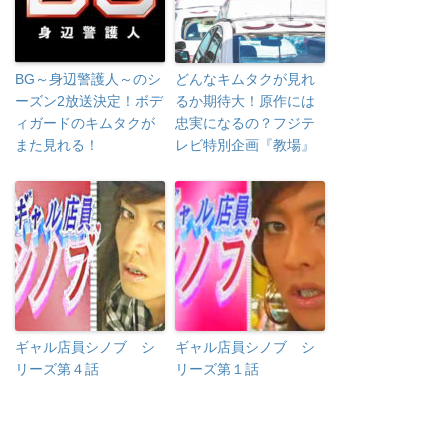
BG～身辺警護人～のシ
どんなキムタクが見れ
ーズン2放送決定！ボデ
るか期待大！原作には
ィガードのキムタクが
忠実になるの？フジテ
また見れる！
レビ特別企画『教場』
ギャル店員シノブ シ
ギャル店員シノブ シ
リーズ第４話
リーズ第１話