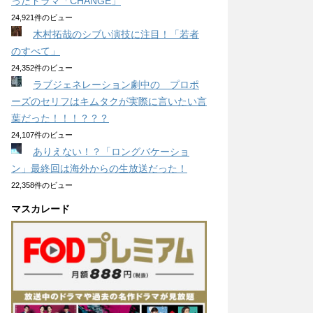
ったドラマ「CHANGE」
24,921件のビュー
木村拓哉のシブい演技に注目！「若者
のすべて」
24,352件のビュー
ラブジェネレーション劇中の プロポ
ーズのセリフはキムタクが実際に言いたい言
葉だった！！！？？？
24,107件のビュー
ありえない！？「ロングバケーショ
ン」最終回は海外からの生放送だった！
22,358件のビュー
マスカレード