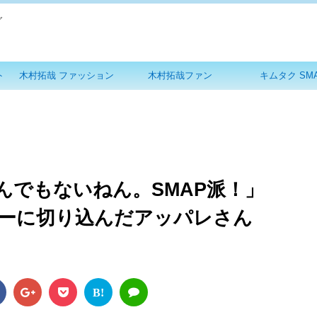
グ
ト
木村拓哉 ファッション
木村拓哉ファン
キムタク SM
んでもないねん。SMAP派！」
ブーに切り込んだアッパレさん
B!