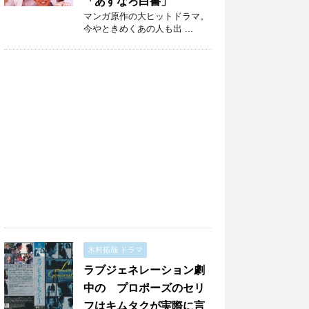
「あすなろ白書」
マンガ原作の大ヒットドラマ。
今やときめくあの人も出 ...
木村拓哉 ドラマ
ラブジェネレーション劇
中の プロポーズのセリ
フはキムタクが実際に言