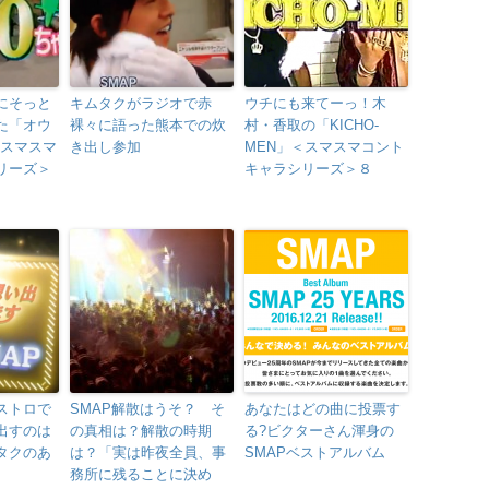
にそっと
キムタクがラジオで赤
ウチにも来てーっ！木
た「オウ
裸々に語った熊本での炊
村・香取の「KICHO-
<スマスマ
き出し参加
MEN」＜スマスマコント
リーズ＞
キャラシリーズ＞８
ストロで
SMAP解散はうそ？ そ
あなたはどの曲に投票す
出すのは
の真相は？解散の時期
る?ビクターさん渾身の
タクのあ
は？「実は昨夜全員、事
SMAPベストアルバム
務所に残ることに決め