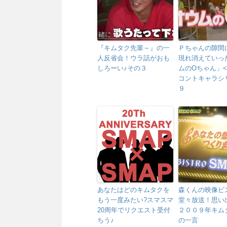
『キムタク先輩～』の一
Ｐちゃんの隙間
人反省会！ウラ話がおも
現れ消えていっ
しろーい♪その３
ムのOちゃん」
コントキャラシ
９
あなたはどのキムタクを
森くんの映像ビ
もう一度みたい?スマスマ
堂々放送！思い
20周年でリクエスト受付
２００９年キム
ちう♪
の一言