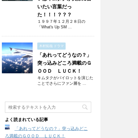
いたい言葉だっ
た！！！？？？
１９９７年１２月２８日の
「What's Up SM ...
木村拓哉 ドラマ
「あれってどうなの？」
突っ込みどころ満載のＧ
ＯＯＤ ＬＵＣＫ！
キムタクがパイロットを演じた
ことでさらにファン層を ...
よく読まれている記事
「あれってどうなの？」突っ込みどこ
ろ満載のＧＯＯＤ ＬＵＣＫ！