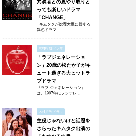
共演者との裏やり取りと
っても楽しいドラマ
「CHANGE」
キムタクが総理大臣に扮する
異色ドラマ ...
木村拓哉 ドラマ
「ラブジェネレーショ
ン」20歳の松たか子がキ
ュート過ぎる大ヒットラ
ブドラマ
『ラブ ジェネレーション』
は、1997年にフジテレ ...
木村拓哉 ドラマ
主役じゃないけど話題を
さらったキムタク出演の