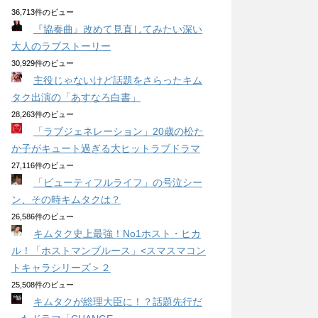
36,713件のビュー
『協奏曲』改めて見直してみたい深い
大人のラブストーリー
30,929件のビュー
主役じゃないけど話題をさらったキム
タク出演の「あすなろ白書」
28,263件のビュー
「ラブジェネレーション」20歳の松た
か子がキュート過ぎる大ヒットラブドラマ
27,116件のビュー
「ビューティフルライフ」の号泣シー
ン、その時キムタクは？
26,586件のビュー
キムタク史上最強！No1ホスト・ヒカ
ル！「ホストマンブルース」<スマスマコン
トキャラシリーズ＞２
25,508件のビュー
キムタクが総理大臣に！？話題先行だ