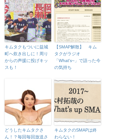
キムタクもついに益城
【SMAP解散】 キム
町へ炊き出しに！周り
タクがラジオ
からの声援に投げキッ
「What's~」で語った今
スも！
の気持ち
どうしたキムタクさ
キムタクのSMAPは終
ん！？毎回毎回放送さ
わらない！