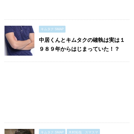
キムタク SMAP
中居くんとキムタクの確執は実は１
９８９年からはじまっていた！？
キムタク SMAP
木村拓哉 スマスマ