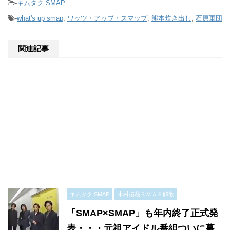
-
キムタク SMAP
-
what's up smap
,
ワッツ・アップ・スマップ
,
熊本炊き出し
,
石原軍団
関連記事
キムタク SMAP
木村拓哉ＳＭＡＰ解散
「SMAP×SMAP」も年内終了正式発
表・・・元祖アイドル番組ついに幕