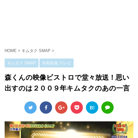
HOME
>
キムタク SMAP
>
キムタク SMAP
木村拓哉 テレビ
森くんの映像ビストロで堂々放送！思い
出すのは２００９年キムタクのあの一言
B!