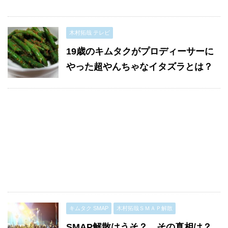
木村拓哉 テレビ
19歳のキムタクがプロディーサーに
やった超やんちゃなイタズラとは？
キムタク SMAP
木村拓哉ＳＭＡＰ解散
SMAP解散はうそ？ その真相は？