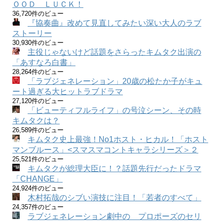
ＯＯＤ ＬＵＣＫ！
36,720件のビュー
『協奏曲』改めて見直してみたい深い大人のラブ
ストーリー
30,930件のビュー
主役じゃないけど話題をさらったキムタク出演の
「あすなろ白書」
28,264件のビュー
「ラブジェネレーション」20歳の松たか子がキュ
ート過ぎる大ヒットラブドラマ
27,120件のビュー
「ビューティフルライフ」の号泣シーン、その時
キムタクは？
26,589件のビュー
キムタク史上最強！No1ホスト・ヒカル！「ホスト
マンブルース」<スマスマコントキャラシリーズ＞２
25,521件のビュー
キムタクが総理大臣に！？話題先行だったドラマ
「CHANGE」
24,924件のビュー
木村拓哉のシブい演技に注目！「若者のすべて」
24,357件のビュー
ラブジェネレーション劇中の プロポーズのセリ