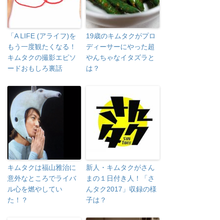
「A LIFE (アライフ)を
19歳のキムタクがプロ
もう一度観たくなる！
ディーサーにやった超
キムタクの撮影エピソ
やんちゃなイタズラと
ードおもしろ裏話
は？
キムタクは福山雅治に
新人・キムタクがさん
意外なところでライバ
まの１日付き人！「さ
ル心を燃やしてい
んタク2017」収録の様
た！？
子は？