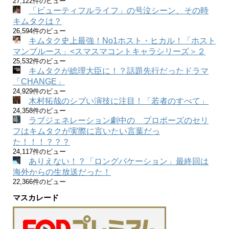
27,122件のビュー
「ビューティフルライフ」の号泣シーン、その時
キムタクは？
26,594件のビュー
キムタク史上最強！No1ホスト・ヒカル！「ホスト
マンブルース」<スマスマコントキャラシリーズ＞２
25,532件のビュー
キムタクが総理大臣に！？話題先行だったドラマ
「CHANGE」
24,929件のビュー
木村拓哉のシブい演技に注目！「若者のすべて」
24,358件のビュー
ラブジェネレーション劇中の プロポーズのセリ
フはキムタクが実際に言いたい言葉だっ
た！！！？？？
24,117件のビュー
ありえない！？「ロングバケーション」最終回は
海外からの生放送だった！
22,366件のビュー
マスカレード