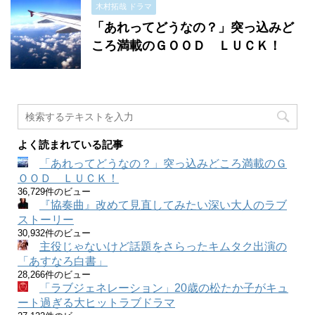
木村拓哉 ドラマ
「あれってどうなの？」突っ込みど
ころ満載のＧＯＯＤ ＬＵＣＫ！
よく読まれている記事
「あれってどうなの？」突っ込みどころ満載のＧ
ＯＯＤ ＬＵＣＫ！
36,729件のビュー
『協奏曲』改めて見直してみたい深い大人のラブ
ストーリー
30,932件のビュー
主役じゃないけど話題をさらったキムタク出演の
「あすなろ白書」
28,266件のビュー
「ラブジェネレーション」20歳の松たか子がキュ
ート過ぎる大ヒットラブドラマ