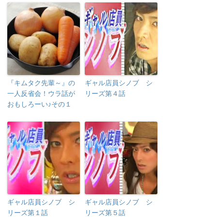
『キムタク先輩～』の
ギャル店員シノブ シ
一人反省会！ウラ話が
リーズ第４話
おもしろーい♪その１
ギャル店員シノブ シ
ギャル店員シノブ シ
リーズ第１話
リーズ第５話