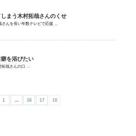
てしまう木村拓哉さんのくせ
さんを長い年数テレビで応援 ...
口癖を浴びたい
哉さんの口 ...
1
…
16
17
18