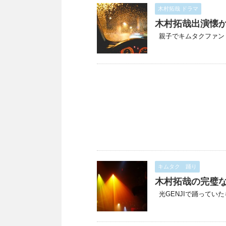
木村拓哉 ドラマ
木村拓哉出演懐
親子でキムタクファン HE
キムタク 踊り
木村拓哉の完璧
光GENJIで踊っていたキ