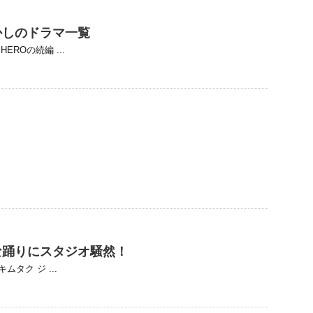
かしのドラマ一覧
ROの続編 ...
な踊りにスタジオ騒然！
ムタク ジ ...