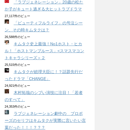
「ラブジェネレーション」20歳の松た
か子がキュート過ぎる大ヒットラブドラマ
27,117件のビュー
「ビューティフルライフ」の号泣シー
ン、その時キムタクは？
26,588件のビュー
キムタク史上最強！No1ホスト・ヒカ
ル！「ホストマンブルース」<スマスマコン
トキャラシリーズ＞２
25,515件のビュー
キムタクが総理大臣に！？話題先行だ
ったドラマ「CHANGE」
24,921件のビュー
木村拓哉のシブい演技に注目！「若者
のすべて」
24,353件のビュー
ラブジェネレーション劇中の プロポ
ーズのセリフはキムタクが実際に言いたい言
葉だった！！！？？？