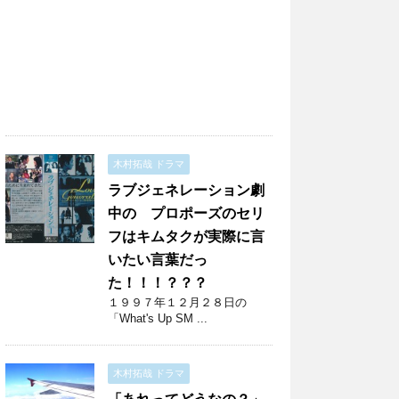
木村拓哉 ドラマ
ラブジェネレーション劇
中の プロポーズのセリ
フはキムタクが実際に言
いたい言葉だっ
た！！！？？？
１９９７年１２月２８日の
「What's Up SM ...
木村拓哉 ドラマ