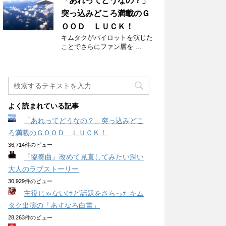
「あれってどうなの？」
突っ込みどころ満載のＧ
ＯＯＤ ＬＵＣＫ！
キムタクがパイロットを演じた
ことでさらにファン層を ...
よく読まれている記事
「あれってどうなの？」突っ込みどこ
ろ満載のＧＯＯＤ ＬＵＣＫ！
36,714件のビュー
『協奏曲』改めて見直してみたい深い
大人のラブストーリー
30,929件のビュー
主役じゃないけど話題をさらったキム
タク出演の「あすなろ白書」
28,263件のビュー