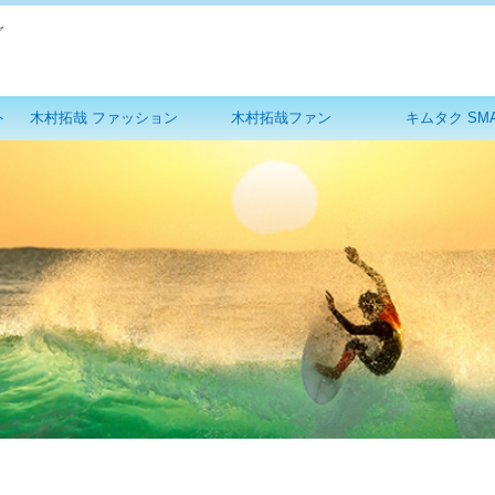
グ
ト
木村拓哉 ファッション
木村拓哉ファン
キムタク SM