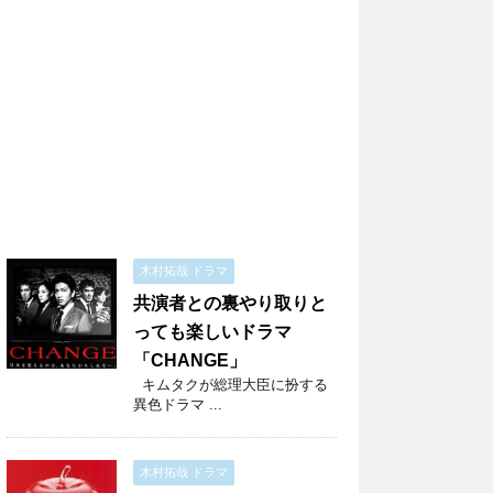
木村拓哉 ドラマ
共演者との裏やり取りと
っても楽しいドラマ
「CHANGE」
キムタクが総理大臣に扮する
異色ドラマ ...
木村拓哉 ドラマ