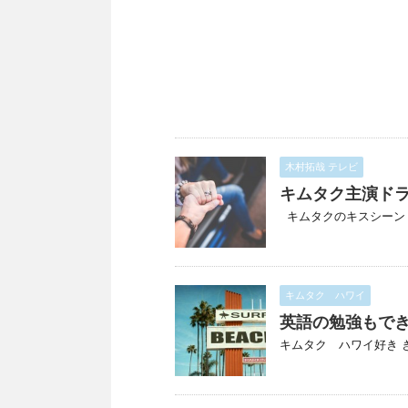
木村拓哉 テレビ
キムタク主演ド
キムタクのキスシーン 木
キムタク ハワイ
英語の勉強もで
キムタク ハワイ好き き