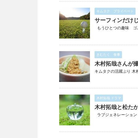
キムタク プライベート
サーフィンだけ
もうひとつの趣味 ゴルフ
きむたく 食事
木村拓哉さんが
キムタクの活躍ぶり 木村
木村拓哉 ドラマ
木村拓哉と松た
ラブジェネレーション 松