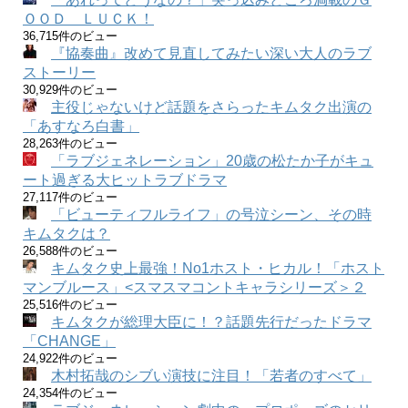
ＯＯＤ ＬＵＣＫ！
36,715件のビュー
『協奏曲』改めて見直してみたい深い大人のラブ
ストーリー
30,929件のビュー
主役じゃないけど話題をさらったキムタク出演の
「あすなろ白書」
28,263件のビュー
「ラブジェネレーション」20歳の松たか子がキュ
ート過ぎる大ヒットラブドラマ
27,117件のビュー
「ビューティフルライフ」の号泣シーン、その時
キムタクは？
26,588件のビュー
キムタク史上最強！No1ホスト・ヒカル！「ホスト
マンブルース」<スマスマコントキャラシリーズ＞２
25,516件のビュー
キムタクが総理大臣に！？話題先行だったドラマ
「CHANGE」
24,922件のビュー
木村拓哉のシブい演技に注目！「若者のすべて」
24,354件のビュー