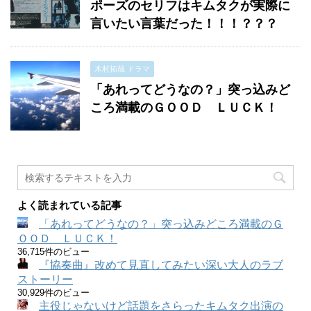
ポーズのセリフはキムタクが実際に
言いたい言葉だった！！！？？？
木村拓哉 ドラマ
「あれってどうなの？」突っ込みど
ころ満載のＧＯＯＤ ＬＵＣＫ！
よく読まれている記事
「あれってどうなの？」突っ込みどころ満載のＧ
ＯＯＤ ＬＵＣＫ！
36,715件のビュー
『協奏曲』改めて見直してみたい深い大人のラブ
ストーリー
30,929件のビュー
主役じゃないけど話題をさらったキムタク出演の