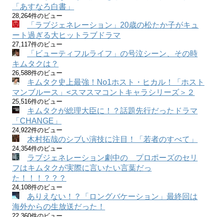
「あすなろ白書」
28,264件のビュー
「ラブジェネレーション」20歳の松たか子がキュ
ート過ぎる大ヒットラブドラマ
27,117件のビュー
「ビューティフルライフ」の号泣シーン、その時
キムタクは？
26,588件のビュー
キムタク史上最強！No1ホスト・ヒカル！「ホスト
マンブルース」<スマスマコントキャラシリーズ＞２
25,516件のビュー
キムタクが総理大臣に！？話題先行だったドラマ
「CHANGE」
24,922件のビュー
木村拓哉のシブい演技に注目！「若者のすべて」
24,354件のビュー
ラブジェネレーション劇中の プロポーズのセリ
フはキムタクが実際に言いたい言葉だっ
た！！！？？？
24,108件のビュー
ありえない！？「ロングバケーション」最終回は
海外からの生放送だった！
22,360件のビュー