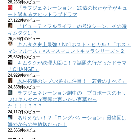
28,266件のビュー
「ラブジェネレーション」20歳の松たか子がキュ
ート過ぎる大ヒットラブドラマ
27,122件のビュー
「ビューティフルライフ」の号泣シーン、その時
キムタクは？
26,594件のビュー
キムタク史上最強！No1ホスト・ヒカル！「ホスト
マンブルース」<スマスマコントキャラシリーズ＞２
25,532件のビュー
キムタクが総理大臣に！？話題先行だったドラマ
「CHANGE」
24,929件のビュー
木村拓哉のシブい演技に注目！「若者のすべて」
24,358件のビュー
ラブジェネレーション劇中の プロポーズのセリ
フはキムタクが実際に言いたい言葉だっ
た！！！？？？
24,117件のビュー
ありえない！？「ロングバケーション」最終回は
海外からの生放送だった！
22,366件のビュー