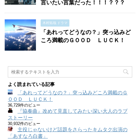
言いたい言葉だった！！！？？？
木村拓哉 ドラマ
「あれってどうなの？」突っ込みど
ころ満載のＧＯＯＤ ＬＵＣＫ！
よく読まれている記事
「あれってどうなの？」突っ込みどころ満載のＧ
ＯＯＤ ＬＵＣＫ！
36,729件のビュー
『協奏曲』改めて見直してみたい深い大人のラブ
ストーリー
30,932件のビュー
主役じゃないけど話題をさらったキムタク出演の
「あすなろ白書」