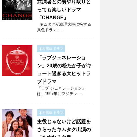
共演者との裏やり取りと
っても楽しいドラマ
「CHANGE」
キムタクが総理大臣に扮する
異色ドラマ ...
木村拓哉 ドラマ
「ラブジェネレーショ
ン」20歳の松たか子がキ
ュート過ぎる大ヒットラ
ブドラマ
『ラブ ジェネレーション』
は、1997年にフジテレ ...
木村拓哉 ドラマ
主役じゃないけど話題を
さらったキムタク出演の