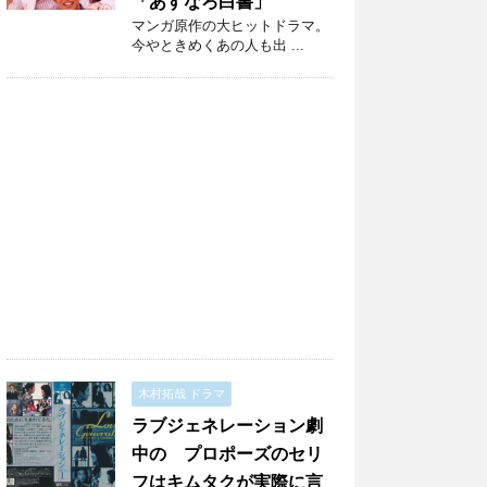
「あすなろ白書」
マンガ原作の大ヒットドラマ。
今やときめくあの人も出 ...
木村拓哉 ドラマ
ラブジェネレーション劇
中の プロポーズのセリ
フはキムタクが実際に言