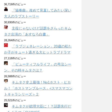
36,719件のビュー
『協奏曲』改めて見直してみたい深い
大人のラブストーリー
30,930件のビュー
主役じゃないけど話題をさらったキム
タク出演の「あすなろ白書」
28,264件のビュー
「ラブジェネレーション」20歳の松た
か子がキュート過ぎる大ヒットラブドラマ
27,118件のビュー
「ビューティフルライフ」の号泣シー
ン、その時キムタクは？
26,588件のビュー
キムタク史上最強！No1ホスト・ヒカ
ル！「ホストマンブルース」<スマスマコン
トキャラシリーズ＞２
25,521件のビュー
キムタクが総理大臣に！？話題先行だ