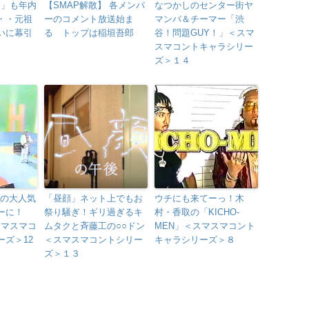
P」も年内
【SMAP解散】 各メンバ
なつかしのセンター街ヤ
・・元祖
ーのコメント放送始ま
マンバ＆チーマー「渋
いに幕引
る トップは稲垣吾郎
谷！問題GUY！」＜スマ
スマコントキャラシリー
ズ＞１４
ｓの大人気
「昼顔」ネット上でもお
ウチにも来てーっ！木
ーに！
祭り騒ぎ！ギリ過ぎるキ
村・香取の「KICHO-
スマスマコ
ムタクと斉藤工の○○ドン
MEN」＜スマスマコント
ズ＞12
＜スマスマコントシリー
キャラシリーズ＞８
ズ＞１３