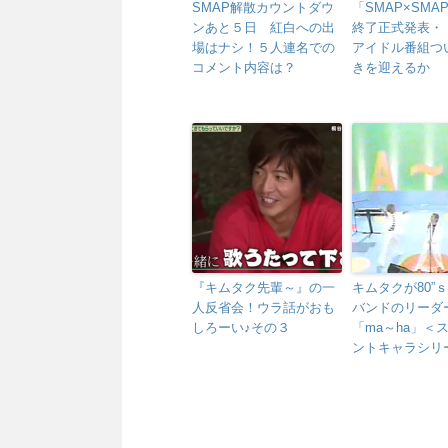
SMAP解散カウントダウ
「SMAP×SMA
ンあと５日 紅白への出
終了正式発表・
場はナシ！５人連名での
アイドル番組つ
コメント内容は？
きを迎えるか
『キムタク先輩～』の一
キムタクが80”
人反省会！ウラ話がおも
バンドのリーダ
しろーい♪その３
「ma～ha」＜
ントキャラシリー