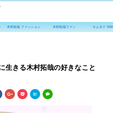
グ
ト
木村拓哉 ファッション
木村拓哉ファン
キムタク SM
に生きる木村拓哉の好きなこと
B!