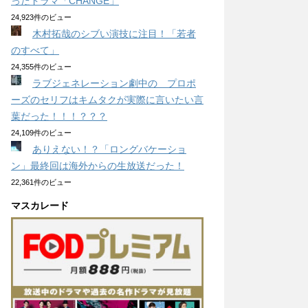
ったドラマ「CHANGE」
24,923件のビュー
木村拓哉のシブい演技に注目！「若者
のすべて」
24,355件のビュー
ラブジェネレーション劇中の プロポ
ーズのセリフはキムタクが実際に言いたい言
葉だった！！！？？？
24,109件のビュー
ありえない！？「ロングバケーショ
ン」最終回は海外からの生放送だった！
22,361件のビュー
マスカレード