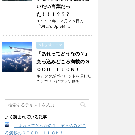
いたい言葉だっ
た！！！？？？
１９９７年１２月２８日の
「What's Up SM ...
木村拓哉 ドラマ
「あれってどうなの？」
突っ込みどころ満載のＧ
ＯＯＤ ＬＵＣＫ！
キムタクがパイロットを演じた
ことでさらにファン層を ...
よく読まれている記事
「あれってどうなの？」突っ込みどこ
ろ満載のＧＯＯＤ ＬＵＣＫ！