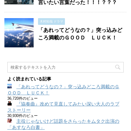
言いたい言葉だった！！！？？？
木村拓哉 ドラマ
「あれってどうなの？」突っ込みど
ころ満載のＧＯＯＤ ＬＵＣＫ！
よく読まれている記事
「あれってどうなの？」突っ込みどころ満載のＧ
ＯＯＤ ＬＵＣＫ！
36,720件のビュー
『協奏曲』改めて見直してみたい深い大人のラブ
ストーリー
30,930件のビュー
主役じゃないけど話題をさらったキムタク出演の
「あすなろ白書」