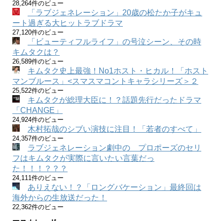
28,264件のビュー
「ラブジェネレーション」20歳の松たか子がキュ
ート過ぎる大ヒットラブドラマ
27,120件のビュー
「ビューティフルライフ」の号泣シーン、その時
キムタクは？
26,589件のビュー
キムタク史上最強！No1ホスト・ヒカル！「ホスト
マンブルース」<スマスマコントキャラシリーズ＞２
25,522件のビュー
キムタクが総理大臣に！？話題先行だったドラマ
「CHANGE」
24,924件のビュー
木村拓哉のシブい演技に注目！「若者のすべて」
24,357件のビュー
ラブジェネレーション劇中の プロポーズのセリ
フはキムタクが実際に言いたい言葉だっ
た！！！？？？
24,111件のビュー
ありえない！？「ロングバケーション」最終回は
海外からの生放送だった！
22,362件のビュー