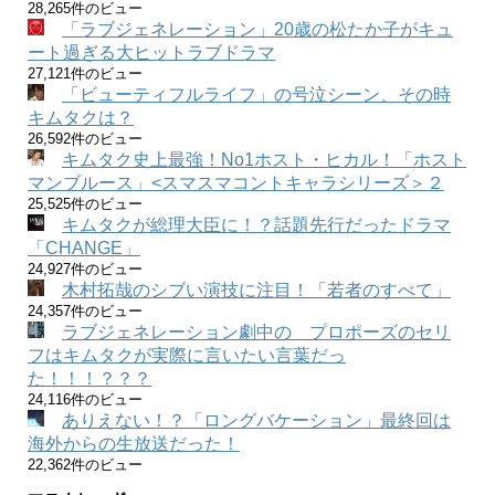
28,265件のビュー
「ラブジェネレーション」20歳の松たか子がキュ
ート過ぎる大ヒットラブドラマ
27,121件のビュー
「ビューティフルライフ」の号泣シーン、その時
キムタクは？
26,592件のビュー
キムタク史上最強！No1ホスト・ヒカル！「ホスト
マンブルース」<スマスマコントキャラシリーズ＞２
25,525件のビュー
キムタクが総理大臣に！？話題先行だったドラマ
「CHANGE」
24,927件のビュー
木村拓哉のシブい演技に注目！「若者のすべて」
24,357件のビュー
ラブジェネレーション劇中の プロポーズのセリ
フはキムタクが実際に言いたい言葉だっ
た！！！？？？
24,116件のビュー
ありえない！？「ロングバケーション」最終回は
海外からの生放送だった！
22,362件のビュー