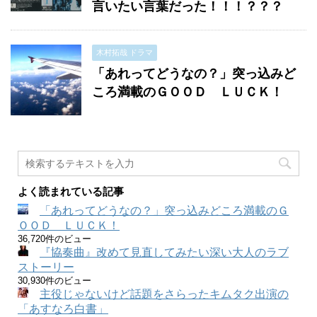
言いたい言葉だった！！！？？？
木村拓哉 ドラマ
「あれってどうなの？」突っ込みど
ころ満載のＧＯＯＤ ＬＵＣＫ！
よく読まれている記事
「あれってどうなの？」突っ込みどころ満載のＧ
ＯＯＤ ＬＵＣＫ！
36,720件のビュー
『協奏曲』改めて見直してみたい深い大人のラブ
ストーリー
30,930件のビュー
主役じゃないけど話題をさらったキムタク出演の
「あすなろ白書」